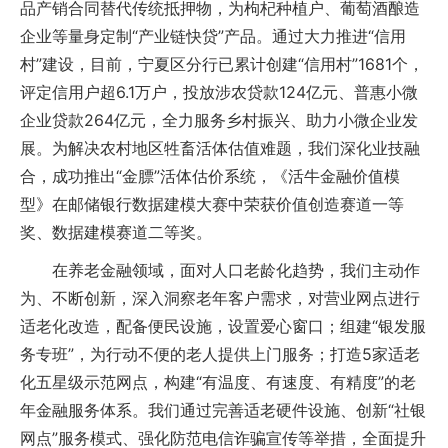
品产销合同替代传统抵押物，为枸杞种植户、葡萄酒酿造
企业等量身定制“产业链快贷”产品。通过大力推进“信用
村”建设，目前，宁夏区分行已累计创建“信用村”1681个，
评定信用户超6.1万户，投放涉农贷款124亿元、普惠小微
企业贷款264亿元，全力服务乡村振兴、助力小微企业发
展。为解决农村地区牲畜活体估值难题，我们深化业技融
合，成功推出“金膘”活体估价系统，《活牛金融价值模
型》在邮储银行数据建模大赛中荣获价值创造赛道一等
奖、数据建模赛道二等奖。
在养老金融领域，面对人口老龄化趋势，我们主动作
为、不断创新，深入洞察老年客户需求，对营业网点进行
适老化改造，配备便民设施，设置爱心窗口；组建“银发服
务专班”，为行动不便的老人提供上门服务；打造5家适老
化五星级示范网点，构建“有温度、有速度、有精度”的老
年金融服务体系。我们通过完善适老硬件设施、创新“社银
网点”服务模式、强化防范电信诈骗宣传等举措，全面提升