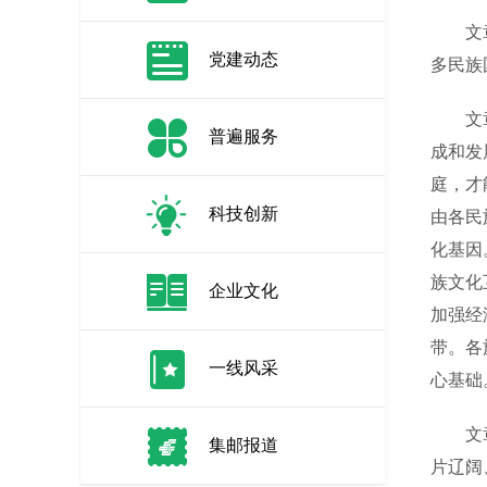
文章强
党建动态
多民族
文章指
普遍服务
成和发
庭，才
科技创新
由各民
化基因
族文化
企业文化
加强经
带。各
一线风采
心基础
文章强
集邮报道
片辽阔