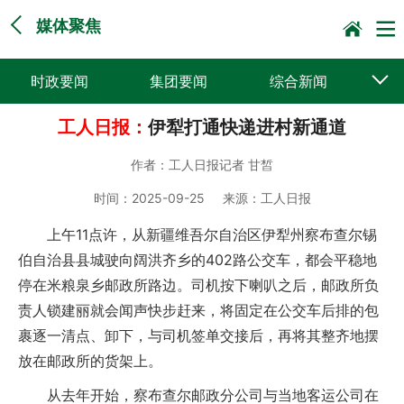
媒体聚焦
时政要闻
集团要闻
综合新闻
工人日报：
伊犁打通快递进村新通道
媒体聚焦
党建动态
普遍服务
作者：
工人日报记者 甘皙
科技创新
企业文化
一线风采
时间：
2025-09-25
来源：
工人日报
集邮报道
上午11点许，从新疆维吾尔自治区伊犁州察布查尔锡
伯自治县县城驶向阔洪齐乡的402路公交车，都会平稳地
停在米粮泉乡邮政所路边。司机按下喇叭之后，邮政所负
责人锁建丽就会闻声快步赶来，将固定在公交车后排的包
裹逐一清点、卸下，与司机签单交接后，再将其整齐地摆
放在邮政所的货架上。
从去年开始，察布查尔邮政分公司与当地客运公司在