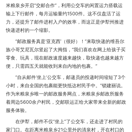
米粮泉乡开启“交邮合作”，利用公交车的闲置运力搭载运
输上下行邮件，每月运输量约1500件。这不仅盘活了运
力，还提升了邮件进村入户的效率，而这正是伊犁州推进
快递进村的一个缩影。
“邮政服务真是‘亚克西’（很好）！”来取快递的维吾尔
族小哥艾尼瓦尔竖起了大拇指，“我们喜欢在网上给孩子买
零食、玩具，现在邮政速度越来越快，取快递也越来越方
便，只需四五天就能收到来自内地的包裹。”
“自从邮件‘坐上’公交车，邮递员的投递时间缩短了3个
小时，来自全国的包裹能更快抵达村民手中。”锁建丽说。
作为米粮泉乡唯一的邮政服务网点，米粮泉乡邮政所服务
着周边5600余户村民，交邮联运正给大家带来全新的邮政
服务体验。
在伊犁，邮件不仅“坐上”了公交车，还走进了村民的
家门口。在距离米粮泉乡21公里外的清泉村，开在村口的