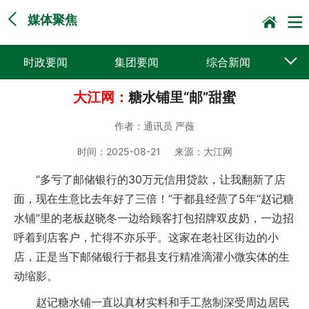
媒体聚焦
时政要闻
集团要闻
综合新闻
大江网：
糖水铺里“邮”甜蜜
媒体聚焦
党建动态
普遍服务
作者：
通讯员 严薇
科技创新
企业文化
一线风采
时间：
2025-08-21
来源：
大江网
集邮报道
“多亏了邮储银行的30万元信用贷款，让我翻新了店
面，现在生意比去年好了三倍！”于都县经营了5年“赵记糖
水铺”里的老板赵晓冬一边给顾客打包招牌双皮奶，一边招
呼着到店客户，忙得不亦乐乎。这家在老社区街边的小
店，正是当下邮储银行于都县支行精准滴灌小微实体的生
动缩影。
赵记糖水铺一直以真材实料和手工熬制深受周边居民