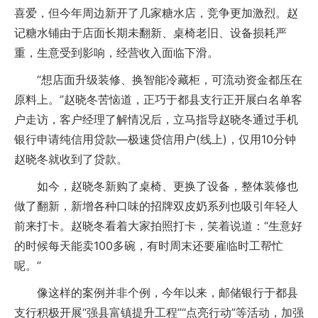
喜爱，但今年周边新开了几家糖水店，竞争更加激烈。赵
记糖水铺由于店面长期未翻新、桌椅老旧、设备损耗严
重，生意受到影响，经营收入面临下滑。
“想店面升级装修、换智能冷藏柜，可流动资金都压在
原料上。”赵晓冬苦恼道，正巧于都县支行正开展白名单客
户走访，客户经理了解情况后，立马指导赵晓冬通过手机
银行申请纯信用贷款—极速贷信用户(线上)，仅用10分钟
赵晓冬就收到了贷款。
如今，赵晓冬新购了桌椅、更换了设备，整体装修也
做了翻新，新增各种口味的招牌双皮奶系列也吸引年轻人
前来打卡。赵晓冬看着大家拍照打卡，笑着说道：“生意好
的时候每天能卖100多碗，有时周末还要雇临时工帮忙
呢。”
像这样的案例并非个例，今年以来，邮储银行于都县
支行积极开展“强县富镇提升工程”“点亮行动”等活动，加强