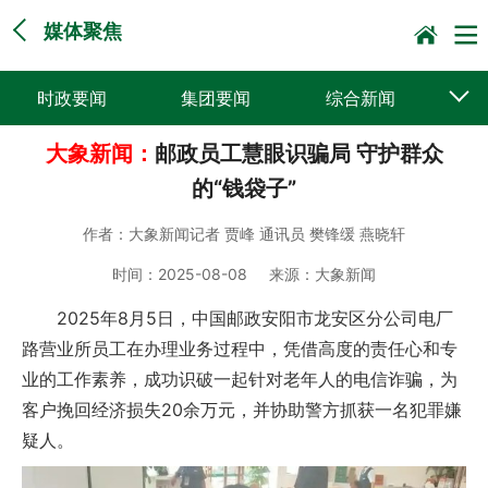
媒体聚焦
时政要闻
集团要闻
综合新闻
大象新闻：
邮政员工慧眼识骗局 守护群众
媒体聚焦
党建动态
普遍服务
的“钱袋子”
科技创新
企业文化
一线风采
作者：
大象新闻记者 贾峰 通讯员 樊锋缓 燕晓轩
集邮报道
时间：
2025-08-08
来源：
大象新闻
2025年8月5日，中国邮政安阳市龙安区分公司电厂
路营业所员工在办理业务过程中，凭借高度的责任心和专
业的工作素养，成功识破一起针对老年人的电信诈骗，为
客户挽回经济损失20余万元，并协助警方抓获一名犯罪嫌
疑人。