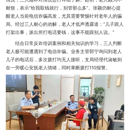
耐烦，表示“给我取钱就行，别管那么多”。张颖仍耐心提
醒老人当前电信诈骗高发，尤其需要警惕针对老年人的骗
局。经过三人耐心的劝解，老人才低声透露道：“儿子跟人
打架出事，派出所打电话要钱，这事不能跟别人说。”
结合日常反诈培训案例和相关知识的学习，三人判断
老人极可能遭遇到了电信诈骗。业务主管郭宁询问到老人
儿子的电话后，多次拨打均无人接听，支局经理代淑敏则
在一旁暖心安抚老人情绪，同时果断拨打110报警。