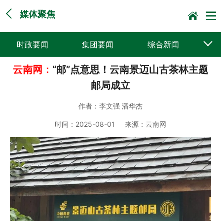
媒体聚焦
时政要闻
集团要闻
综合新闻
云南网：
“邮”点意思！云南景迈山古茶林主题
媒体聚焦
党建动态
普遍服务
邮局成立
科技创新
企业文化
一线风采
作者：
李文强 潘华杰
集邮报道
时间：
2025-08-01
来源：
云南网