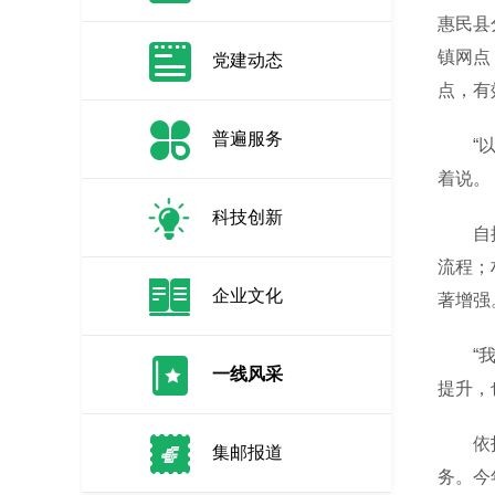
惠民县
镇网点
党建动态
点，有
普遍服务
“以前
着说。
科技创新
自提点
流程；
企业文化
著增强
“我们
一线风采
提升，
依托自
集邮报道
务。今