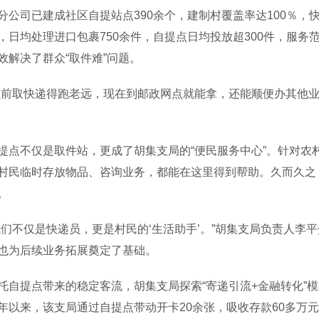
分公司已建成社区自提站点390余个，建制村覆盖率达100％，
，日均处理进口包裹750余件，自提点日均投放超300件，服务
效解决了群众“取件难”问题。
取快递得跑老远，现在到邮政网点就能拿，还能顺便办其他业
不仅是取件站，更成了胡集支局的“便民服务中心”。针对农
村民临时存放物品、咨询业务，都能在这里得到帮助。久而久之，
。
不仅是快递员，更是村民的‘生活助手’。”胡集支局负责人李
也为后续业务拓展奠定了基础。
提点带来的稳定客流，胡集支局探索“寄递引流+金融转化”模
年以来，该支局通过自提点带动开卡20余张，吸收存款60多万