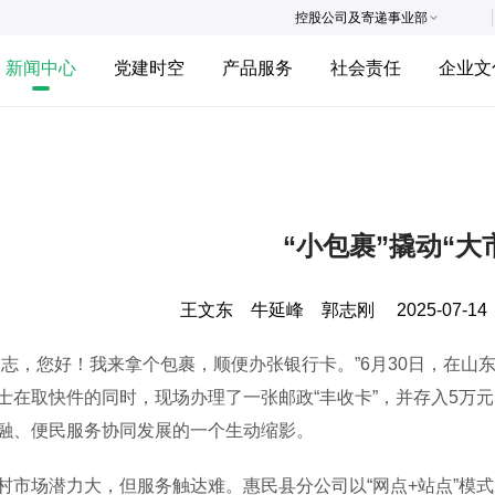
控股公司及寄递事业部
新闻中心
党建时空
产品服务
社会责任
企业文
“小包裹”撬动“大
王文东 牛延峰 郭志刚
2025-07-14
，您好！我来拿个包裹，顺便办张银行卡。”6月30日，在山
士在取快件的同时，现场办理了一张邮政“丰收卡”，并存入5万元
融、便民服务协同发展的一个生动缩影。
场潜力大，但服务触达难。惠民县分公司以“网点+站点”模式