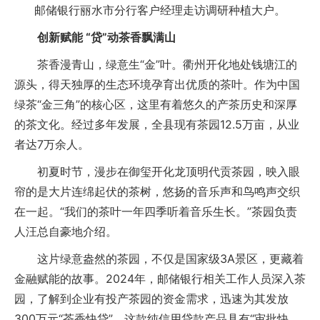
邮储银行丽水市分行客户经理走访调研种植大户。
创新赋能 “贷”动茶香飘满山
茶香漫青山，绿意生“金”叶。衢州开化地处钱塘江的
源头，得天独厚的生态环境孕育出优质的茶叶。作为中国
绿茶“金三角”的核心区，这里有着悠久的产茶历史和深厚
的茶文化。经过多年发展，全县现有茶园12.5万亩，从业
者达7万余人。
初夏时节，漫步在御玺开化龙顶明代贡茶园，映入眼
帘的是大片连绵起伏的茶树，悠扬的音乐声和鸟鸣声交织
在一起。“我们的茶叶一年四季听着音乐生长。”茶园负责
人汪总自豪地介绍。
这片绿意盎然的茶园，不仅是国家级3A景区，更藏着
金融赋能的故事。2024年，邮储银行相关工作人员深入茶
园，了解到企业有投产茶园的资金需求，迅速为其发放
300万元“茶香快贷”。这款纯信用贷款产品具有“审批快、