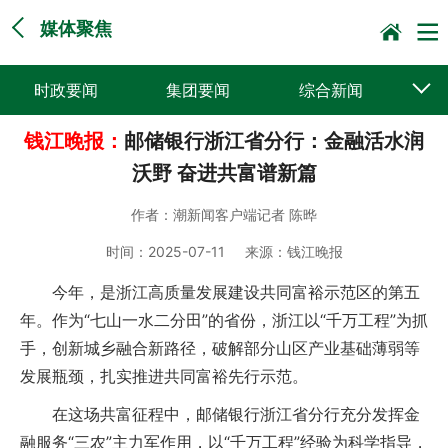
媒体聚焦
时政要闻
集团要闻
综合新闻
钱江晚报：
邮储银行浙江省分行：金融活水润
媒体聚焦
党建动态
普遍服务
沃野 奋进共富谱新篇
科技创新
企业文化
一线风采
作者：
潮新闻客户端记者 陈晔
集邮报道
时间：
2025-07-11
来源：
钱江晚报
今年，是浙江高质量发展建设共同富裕示范区的第五
年。作为“七山一水二分田”的省份，浙江以“千万工程”为抓
手，创新城乡融合新路径，破解部分山区产业基础薄弱等
发展瓶颈，扎实推进共同富裕先行示范。
在这场共富征程中，邮储银行浙江省分行充分发挥金
融服务“三农”主力军作用，以“千万工程”经验为科学指导，