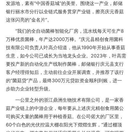
发源地，素有“中国香菇城”的美誉。围绕这一产业，邮储
银行丽水市分行以全链式服务贯穿产业链，擦亮庆元香菇
这张闪亮的“金名片”。
“我们的全自动菌棒智能化厂房，流水线每天可生产8
万棒优质菌棒，年产达2000万棒。”庆元县精创食用菌科
技有限公司负责人叶高介绍道，他从1990年开始从事香菇
生意，如今公司已成长为当地龙头企业。2023年，叶高需
要投产新的自动化生产线制作菌棒，邮储银行庆元县支行
客户经理得知后，主动前往企业开展调查，并推荐了该行
的“菌菇贷”产品，最终300万元贷款资金顺利到账，进一
步助力企业转型升级。
一公里之外的浙江鼎洲生物技术有限公司，是一家香
菇产业链上的中游企业，每年要从上述庆元精创食用菌公
司购买大量的菌棒用于种植香菇。在公司偌大的厂区里，
60个白色的光伏控温大棚在阳光下熠熠生辉，“通过棚顶