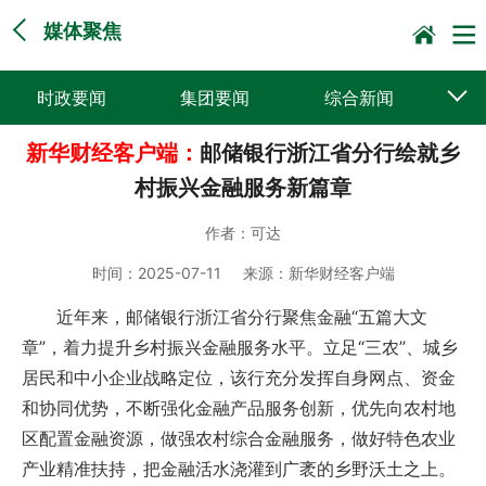
媒体聚焦
时政要闻
集团要闻
综合新闻
新华财经客户端：
邮储银行浙江省分行绘就乡
媒体聚焦
党建动态
普遍服务
村振兴金融服务新篇章
科技创新
企业文化
一线风采
作者：
可达
集邮报道
时间：
2025-07-11
来源：
新华财经客户端
近年来，邮储银行浙江省分行聚焦金融“五篇大文
章”，着力提升乡村振兴金融服务水平。立足“三农”、城乡
居民和中小企业战略定位，该行充分发挥自身网点、资金
和协同优势，不断强化金融产品服务创新，优先向农村地
区配置金融资源，做强农村综合金融服务，做好特色农业
产业精准扶持，把金融活水浇灌到广袤的乡野沃土之上。