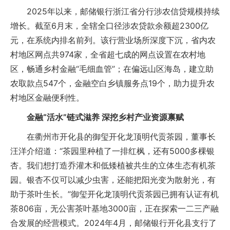
2025年以来，邮储银行浙江省分行涉农信贷规模持续
增长。截至6月末，全辖全口径涉农贷款余额超2300亿
元，在系统内排名前列。该行营业场所深度下沉，省内农
村地区网点共974家，全省超七成的网点设置在农村地
区，畅通乡村金融“毛细血管”；在偏远山区海岛，建立助
农取款点547个，金融空白乡镇服务点19个，助力提升农
村地区金融便利性。
金融“活水”链式滋养 深挖乡村产业资源禀赋
在衢州市开化县的御玺开化龙顶明代贡茶园，董事长
汪洋介绍道：“茶园里种植了一排红枫，还有5000多棵银
杏。我们想打造乔灌木和低矮植被共生的立体生态有机茶
园。银杏不仅可以减少虫害，还能把阳光变为散射光，有
助于茶叶生长。”御玺开化龙顶明代贡茶园已拥有认证有机
茶806亩，无公害茶叶基地3000亩，正在探索一二三产融
合发展的经营模式。2024年4月，邮储银行开化县支行了