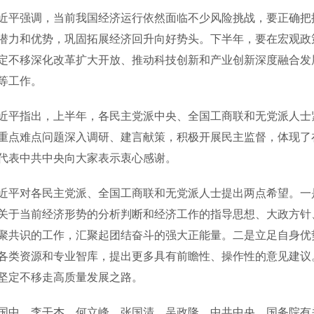
强调，当前我国经济运行依然面临不少风险挑战，要正确把握
潜力和优势，巩固拓展经济回升向好势头。下半年，要在宏观政
定不移深化改革扩大开放、推动科技创新和产业创新深度融合发
等工作。
指出，上半年，各民主党派中央、全国工商联和无党派人士紧
重点难点问题深入调研、建言献策，积极开展民主监督，体现了
代表中共中央向大家表示衷心感谢。
对各民主党派、全国工商联和无党派人士提出两点希望。一是
关于当前经济形势的分析判断和经济工作的指导思想、大政方针
聚共识的工作，汇聚起团结奋斗的强大正能量。二是立足自身优
各类资源和专业智库，提出更多具有前瞻性、操作性的意见建议
坚定不移走高质量发展之路。
、李干杰、何立峰、张国清、吴政隆，中共中央、国务院有