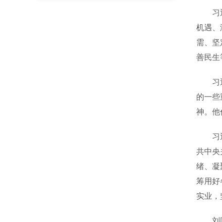
习近平
机遇、
需、坚
善民生
习近平
的一些
神。他
习近平
共中央
绪、凝
筹用好
实业，
刘国中