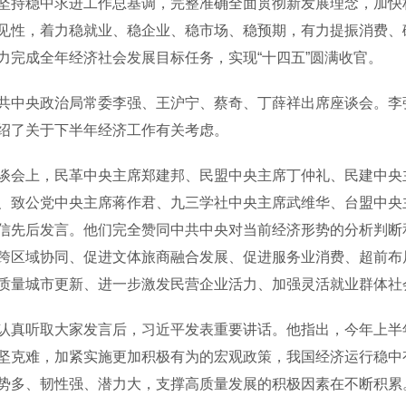
坚持稳中求进工作总基调，完整准确全面贯彻新发展理念，加快
见性，着力稳就业、稳企业、稳市场、稳预期，有力提振消费、破
力完成全年经济社会发展目标任务，实现“十四五”圆满收官。
央政治局常委李强、王沪宁、蔡奇、丁薛祥出席座谈会。李强
绍了关于下半年经济工作有关考虑。
上，民革中央主席郑建邦、民盟中央主席丁仲礼、民建中央主
、致公党中央主席蒋作君、九三学社中央主席武维华、台盟中央
信先后发言。他们完全赞同中共中央对当前经济形势的分析判断
跨区域协同、促进文体旅商融合发展、促进服务业消费、超前布
质量城市更新、进一步激发民营企业活力、加强灵活就业群体社
听取大家发言后，习近平发表重要讲话。他指出，今年上半年
坚克难，加紧实施更加积极有为的宏观政策，我国经济运行稳中
势多、韧性强、潜力大，支撑高质量发展的积极因素在不断积累