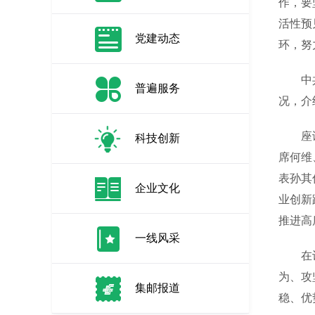
作，要
活性预
党建动态
环，努
中共中
普遍服务
况，介
座谈会
科技创新
席何维
表孙其
企业文化
业创新
推进高
一线风采
在认真
为、攻
集邮报道
稳、优