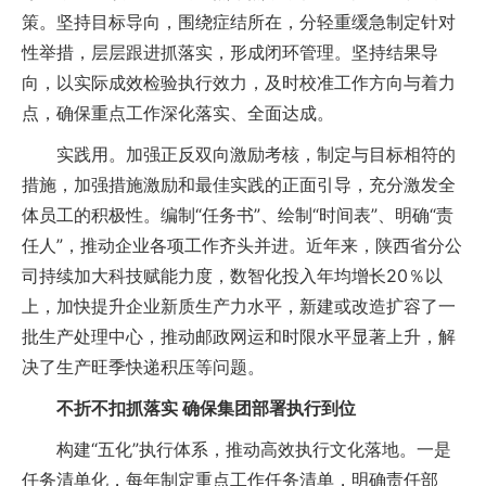
策。坚持目标导向，围绕症结所在，分轻重缓急制定针对
性举措，层层跟进抓落实，形成闭环管理。坚持结果导
向，以实际成效检验执行效力，及时校准工作方向与着力
点，确保重点工作深化落实、全面达成。
实践用。加强正反双向激励考核，制定与目标相符的
措施，加强措施激励和最佳实践的正面引导，充分激发全
体员工的积极性。编制“任务书”、绘制“时间表”、明确“责
任人”，推动企业各项工作齐头并进。近年来，陕西省分公
司持续加大科技赋能力度，数智化投入年均增长20％以
上，加快提升企业新质生产力水平，新建或改造扩容了一
批生产处理中心，推动邮政网运和时限水平显著上升，解
决了生产旺季快递积压等问题。
不折不扣抓落实 确保集团部署执行到位
构建“五化”执行体系，推动高效执行文化落地。一是
任务清单化，每年制定重点工作任务清单，明确责任部