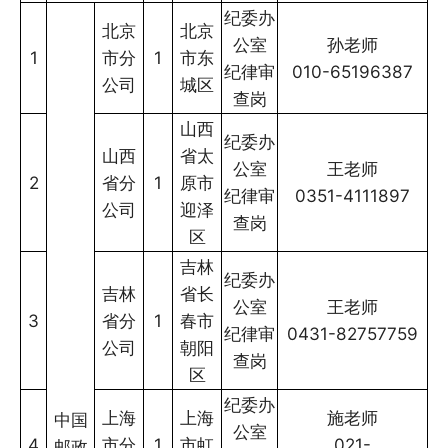
纪委办
北京
北京
公室
孙老师
1
市分
1
市东
纪律审
010-65196387
公司
城区
查岗
山西
纪委办
山西
省太
公室
王老师
2
省分
1
原市
纪律审
0351-4111897
公司
迎泽
查岗
区
吉林
纪委办
吉林
省长
公室
王老师
3
省分
1
春市
纪律审
0431-82757759
公司
朝阳
查岗
区
纪委办
上海
上海
施老师
中国
公室
4
市分
1
市虹
021-
邮政