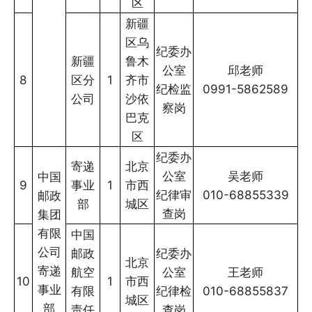
区
新疆
区乌
纪委办
新疆
鲁木
公室
邱老师
8
区分
1
齐市
纪检监
0991-5862589
公司
沙依
察岗
巴克
区
纪委办
寄递
北京
公室
吴老师
中国
9
事业
1
市西
纪律审
010-68855339
邮政
部
城区
查岗
集团
有限
中国
公司
邮政
纪委办
北京
寄递
航空
公室
王老师
10
1
市西
事业
有限
纪律检
010-68855837
城区
部
责任
查岗