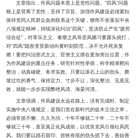
文章指出，作风问题本质上是党性问题。“四风”问题
根上是背离了党性，丢掉了宗旨。加强作风建设必须紧扣
保持党同人民群众血肉联系这个关键，锲而不舍落实中央
八项规定精神，持续深化纠治“四风”，坚决防止产生“疲劳
综合征”，对享乐主义、奢靡之风等歪风陋习要露头就打，
对“四风”隐形变异新动向要时刻防范，决不允许死灰复
燃！要把纠治形式主义、官僚主义摆在更加突出位置，作
为作风建设的重点任务，研究针对性举措，科学精准靶向
整治，动真碰硬、务求实效。只要以滚石上山的劲头、爬
坡过坎的勇气，保持定力、寸步不让，深化整治、见底见
效，就能一步步实现弊绝风清、海晏河清。
文章强调，作风建设永远在路上，没有完成时。制定
实施中央八项规定，是我们党在新时代的徙木立信之举，
必须常抓不懈、久久为功，十年不够就二十年，二十年不
够就三十年，直至真正化风成俗，以优良党风引领社风民
风。我们要以踏石留印、抓铁有痕的劲头抓下去，善始善