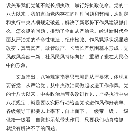
设关系我们党能不能长期执政、履行好执政使命。党的十
八大以来，我们直面党内存在的种种问题和弊端，从制定
和执行中央八项规定破题，解决了新形势下作风建设抓什
么、怎么抓的问题，推动了全面从严治党。经过新时代全
面从严治党的革命性锻造，纪律松弛、作风飘浮状况显著
改变，真管真严、敢管敢严、长管长严氛围基本形成，党
风政风焕然一新，社风民风持续向好，重塑了党在人民心
中的形象。
文章指出，八项规定指导思想就是从严要求，体现党
要管党、从严治党，从中央政治局做起改进工作作风。党
的十八大以来，中央政治局带头改进作风，严格执行中央
八项规定，就是要以实际行动给全党改进作风作好表率。
各级领导干部要以上率下，自上而下，一级带一级，一级
做给一级看，自觉起示范带头作用。只要我们动真格抓，
就没有解决不了的问题。