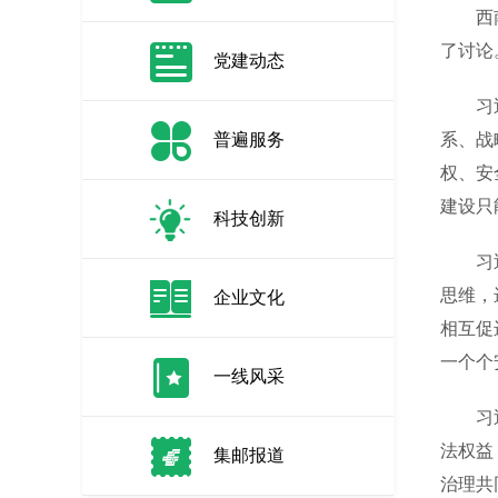
西南政
了讨论
党建动态
习近平
普遍服务
系、战
权、安
建设只
科技创新
习近平
思维，
企业文化
相互促
一个个
一线风采
习近平
法权益
集邮报道
治理共