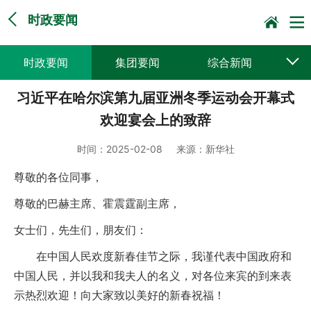
时政要闻
时政要闻
集团要闻
综合新闻
习近平在哈尔滨第九届亚洲冬季运动会开幕式
媒体聚焦
党建动态
普遍服务
欢迎宴会上的致辞
科技创新
企业文化
一线风采
时间：
2025-02-08
来源：
新华社
集邮报道
尊敬的各位同事，
尊敬的巴赫主席、霍震霆副主席，
女士们，先生们，朋友们：
在中国人民欢度新春佳节之际，我谨代表中国政府和
中国人民，并以我和我夫人的名义，对各位来宾的到来表
示热烈欢迎！向大家致以美好的新春祝福！