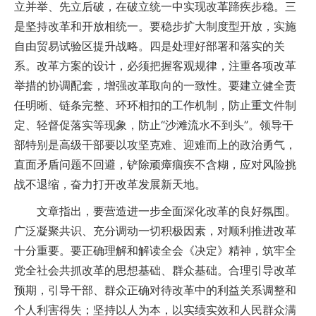
立并举、先立后破，在破立统一中实现改革蹄疾步稳。三
是坚持改革和开放相统一。要稳步扩大制度型开放，实施
自由贸易试验区提升战略。四是处理好部署和落实的关
系。改革方案的设计，必须把握客观规律，注重各项改革
举措的协调配套，增强改革取向的一致性。要建立健全责
任明晰、链条完整、环环相扣的工作机制，防止重文件制
定、轻督促落实等现象，防止“沙滩流水不到头”。领导干
部特别是高级干部要以攻坚克难、迎难而上的政治勇气，
直面矛盾问题不回避，铲除顽瘴痼疾不含糊，应对风险挑
战不退缩，奋力打开改革发展新天地。
文章指出，要营造进一步全面深化改革的良好氛围。
广泛凝聚共识、充分调动一切积极因素，对顺利推进改革
十分重要。要正确理解和解读全会《决定》精神，筑牢全
党全社会共抓改革的思想基础、群众基础。合理引导改革
预期，引导干部、群众正确对待改革中的利益关系调整和
个人利害得失；坚持以人为本，以实绩实效和人民群众满