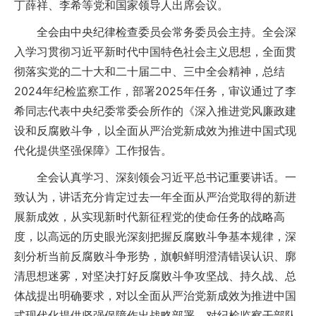
丁薛祥、李希等党和国家领导人出席会议。
全会由中央纪律检查委员会常务委员会主持。全会深
入学习贯彻习近平新时代中国特色社会主义思想，全面贯
彻落实党的二十大和二十届二中、三中全会精神，总结
2024年纪检监察工作，部署2025年任务，审议通过了李
希同志代表中央纪委常委会所作的《深入推进党风廉政建
设和反腐败斗争，以全面从严治党新成效为推进中国式现
代化提供坚强保障》工作报告。
全会认真学习、深刻领会习近平总书记重要讲话。一
致认为，讲话充分肯定过去一年全面从严治党取得的新进
展新成效，从实现新时代新征程党的使命任务的战略高
度，以高远的历史眼光深刻把握反腐败斗争基本规律，深
刻分析当前反腐败斗争形势，旗帜鲜明澄清错误认识、廓
清思想迷雾，对坚决打好反腐败斗争攻坚战、持久战、总
体战提出明确要求，对以全面从严治党新成效为推进中国
式现代化提供坚强保障作出战略部署，对纪检监察干部队