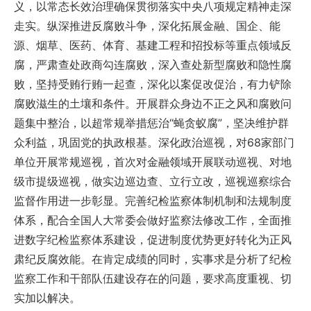
义，以常态长效治理确保贯彻落实中央八项规定精神走深
走实。纵深推进反腐败斗争，深化拓展金融、国企、能
源、烟草、医药、体育、基建工程和招投标等重点领域反
腐，严肃查处政商勾连腐败，深入查处新型腐败和隐性腐
败，坚持受贿行贿一起查，深化以案促改促治，有力铲除
腐败滋生的土壤和条件。开展群众身边不正之风和腐败问
题集中整治，以超常规举措惩治“蝇贪蚁腐”，坚决维护群
众利益，巩固党的执政根基。深化政治巡视，对68家部门
单位开展常规巡视，首次对金融领域开展联动巡视、对地
级市提级巡视，做实边巡边查、立行立改，巡视巡察综合
监督作用进一步彰显。完善纪检监察体制机制和法规制度
体系，配合全国人大常委会做好监察法修改工作，全面推
进数字纪检监察体系建设，促进制度优势更好转化为正风
肃纪反腐效能。在肯定成绩的同时，实事求是分析了纪检
监察工作和干部队伍建设存在的问题，要求高度重视、切
实加以解决。