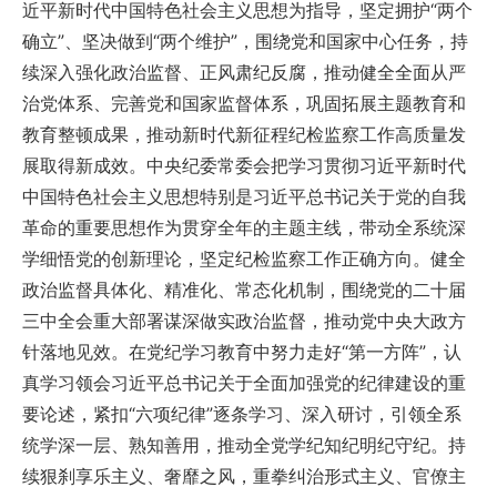
近平新时代中国特色社会主义思想为指导，坚定拥护“两个
确立”、坚决做到“两个维护”，围绕党和国家中心任务，持
续深入强化政治监督、正风肃纪反腐，推动健全全面从严
治党体系、完善党和国家监督体系，巩固拓展主题教育和
教育整顿成果，推动新时代新征程纪检监察工作高质量发
展取得新成效。中央纪委常委会把学习贯彻习近平新时代
中国特色社会主义思想特别是习近平总书记关于党的自我
革命的重要思想作为贯穿全年的主题主线，带动全系统深
学细悟党的创新理论，坚定纪检监察工作正确方向。健全
政治监督具体化、精准化、常态化机制，围绕党的二十届
三中全会重大部署谋深做实政治监督，推动党中央大政方
针落地见效。在党纪学习教育中努力走好“第一方阵”，认
真学习领会习近平总书记关于全面加强党的纪律建设的重
要论述，紧扣“六项纪律”逐条学习、深入研讨，引领全系
统学深一层、熟知善用，推动全党学纪知纪明纪守纪。持
续狠刹享乐主义、奢靡之风，重拳纠治形式主义、官僚主