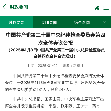
时政要闻
时政要闻
集团要闻
综合新闻
中国共产党第二十届中央纪律检查委员会第四
媒体聚焦
党建动态
普遍服务
次全体会议公报
科技创新
企业文化
一线风采
（2025年1月8日中国共产党第二十届中央纪律检查委员
会第四次全体会议通过）
集邮报道
时间：
2025-01-09
来源：
新华社
中国共产党第二十届中央纪律检查委员会第四次全体
会议，于2025年1月6日至8日在北京举行。出席这次全会
的有中央纪委委员131人，列席247人。
中共中央总书记、国家主席、中央军委主席习近平出
席全会并发表重要讲话。李强、赵乐际、王沪宁、蔡奇、