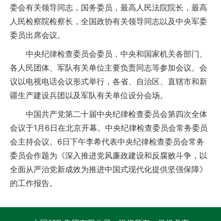
委会有关领导同志，国务委员，最高人民法院院长，最高
人民检察院检察长，全国政协有关领导同志以及中央军委
委员出席会议。
中央纪律检查委员会委员，中央和国家机关各部门、
各人民团体、军队有关单位主要负责同志等参加会议。会
议以电视电话会议形式举行，各省、自治区、直辖市和新
疆生产建设兵团以及军队有关单位设分会场。
中国共产党第二十届中央纪律检查委员会第四次全体
会议于1月6日在北京开幕。中央纪律检查委员会常务委员
会主持会议。6日下午李希代表中央纪律检查委员会常务
委员会作题为《深入推进党风廉政建设和反腐败斗争，以
全面从严治党新成效为推进中国式现代化提供坚强保障》
的工作报告。