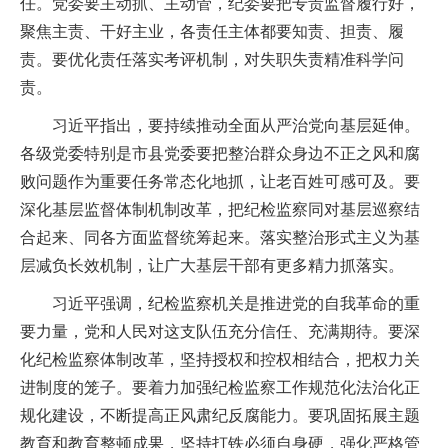
任。党委要主动抓、主动管，纪委要把专责监督履行好，
聚焦主责、干好主业，各责任主体都要知责、担责、履
责。要优化责任落实考评机制，对失职失责精准科学问
责。
习近平指出，要持续推动全面从严治党向基层延伸。
各级党委特别是市县党委要把整治群众身边不正之风和腐
败问题作为重要任务常态化地抓，让老百姓可感可及。要
深化基层监督体制机制改革，把纪检监察同对基层巡察结
合起来、同各方面监督统筹起来。落实整治形式主义为基
层减负长效机制，让广大基层干部有更多精力抓落实。
习近平强调，纪检监察机关是推进党的自我革命的重
要力量，党和人民对这支队伍充分信任、充满期待。要深
化纪检监察体制改革，坚持授权和控权相结合，把权力关
进制度的笼子。要着力加强纪检监察工作规范化法治化正
规化建设，不断提高正风肃纪反腐能力。要巩固拓展主题
教育和教育整顿成果，坚持打铁必须自身硬，强化严格管