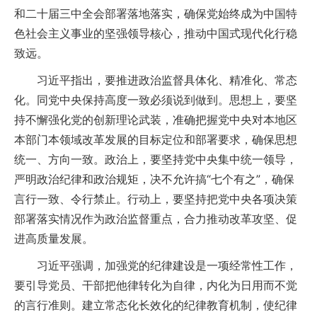
和二十届三中全会部署落地落实，确保党始终成为中国特
色社会主义事业的坚强领导核心，推动中国式现代化行稳
致远。
习近平指出，要推进政治监督具体化、精准化、常态
化。同党中央保持高度一致必须说到做到。思想上，要坚
持不懈强化党的创新理论武装，准确把握党中央对本地区
本部门本领域改革发展的目标定位和部署要求，确保思想
统一、方向一致。政治上，要坚持党中央集中统一领导，
严明政治纪律和政治规矩，决不允许搞“七个有之”，确保
言行一致、令行禁止。行动上，要坚持把党中央各项决策
部署落实情况作为政治监督重点，合力推动改革攻坚、促
进高质量发展。
习近平强调，加强党的纪律建设是一项经常性工作，
要引导党员、干部把他律转化为自律，内化为日用而不觉
的言行准则。建立常态化长效化的纪律教育机制，使纪律