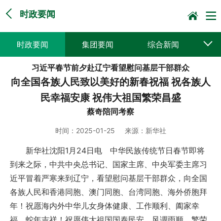
时政要闻
时政要闻
集团要闻
综合新闻
习近平春节前夕赴辽宁看望慰问基层干部群众
媒体聚焦
党建动态
普遍服务
向全国各族人民致以美好的新春祝福 祝各族人
科技创新
企业文化
一线风采
民幸福安康 祝伟大祖国繁荣昌盛
蔡奇陪同考察
集邮报道
时间：
2025-01-25
来源：
新华社
新华社沈阳1月24日电 中华民族传统节日春节即将
到来之际，中共中央总书记、国家主席、中央军委主席习
近平冒着严寒来到辽宁，看望慰问基层干部群众，向全国
各族人民和香港同胞、澳门同胞、台湾同胞、海外侨胞拜
年！祝愿海内外中华儿女身体健康、工作顺利、阖家幸
福、蛇年吉祥！祝愿伟大祖国国泰民安、风调雨顺、繁荣