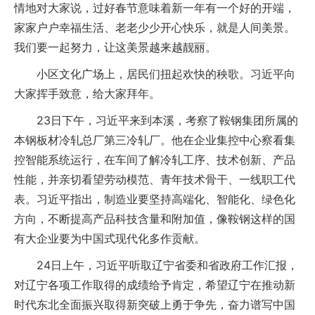
情地对大家说，过好春节意味着新一年有一个好的开端，
家家户户幸福生活、老老少少开心快乐，就是人间美景。
我们要一起努力，让这美景越来越靓丽。
小区文化广场上，居民们扭起欢快的秧歌。习近平向
大家挥手致意，给大家拜年。
23日下午，习近平来到本溪，考察了鞍钢集团所属的
本钢板材冷轧总厂第三冷轧厂。他在企业集控中心察看集
控智能系统运行，在车间了解冷轧工序、技术创新、产品
性能，并亲切看望劳动模范、青年技术骨干、一线职工代
表。习近平指出，制造业要坚持高端化、智能化、绿色化
方向，不断提高产品科技含量和附加值，像鞍钢这样的国
有大企业要为中国式现代化多作贡献。
24日上午，习近平听取辽宁省委和省政府工作汇报，
对辽宁各项工作取得的成绩给予肯定，希望辽宁在推动新
时代东北全面振兴取得新突破上勇于争先，奋力谱写中国