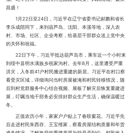
昌盛！
1月22日至24日，习近平在辽宁省委书记郝鹏和省长
李乐成陪同下，来到葫芦岛、沈阳、本溪等地，深入农
村、市场、社区、企业考察，给基层干部群众送上党中央
的关怀和祝福。
22日下午，习近平抵达葫芦岛市，乘车近一个小时来
到绥中县明水满族乡祝家沟村。去年8月，这里遭受严重
洪灾，入冬前41户村民搬进重建的新居。习近平在村口察
看受灾区域，详细询问当时房屋被淹和村民转移情况，随
后到村党群服务中心结合视频、展板了解灾后恢复重建进
展，叮嘱当地干部务必安排好群众生产生活，确保温暖过
冬。
正值农历小年，家家户户贴上了春联窗花。习近平先
后走进村民朱西存、王宝维家，察看房屋结构质量和年货
准备情况，了解政府的重建房屋补助是否到位、村民收入