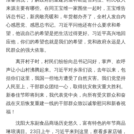
来源主要有哪些。在同王宝维一家围坐一起时，王宝维告
诉总书记，新房敞亮暖和，年货都办齐了，全村人发自内
心感恩党、感恩总书记。习近平问他还有什么要求和希
望，他说自己的希望是把生活过得更好。习近平高兴地回
应他，你们的希望也就是我们的希望，党和政府永远是人
民群众的强大依靠。
离开村子时，村民们纷纷向总书记问好，掌声、欢呼
声让小山村沸腾起来。习近平对乡亲们说，去年以来，包
括你们这里，我国一些地方遭受了自然灾害。我们党坚持
人民至上，干部群众团结一心，取得抗灾救灾重大胜利。
新春佳节即将到来，我代表党中央，向所有受灾群众和奋
战在灾后恢复重建一线的干部群众致以诚挚慰问和新春祝
福！
沈阳大东副食品商场历史悠久，富有特色的年节商品
琳琅满目。23日上午，习近平来到这里，察看多家店铺，