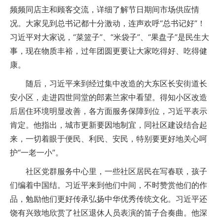
频频同店主和顾客交流，详细了解节日期间市场供应情
况。大家见到总书记都十分激动，连声欢呼“总书记好”！
习近平对大家说，“菜篮子”、“米袋子”、“果盘子”是民生大
事，现在物质丰裕，过年团圆更要让大家吃得好、吃得健
康。
随后，习近平来到经过集中改造的大东区长安街道长
安小区，走进四世同堂的郎素兰家中看望。得知小区改造
后居住环境明显改善，各方面服务保障到位，习近平表示
肯定。他指出，城市更新要因地制宜，同社区建设结合起
来，一切着眼于便民、利民、安民，特别要更好地关心呵
护“一老一小”。
社区党群服务中心里，一些社区居民在写春联，孩子
们编着中国结。习近平来到他们中间，不时赞赏他们的作
品，勉励他们更好传承弘扬中华优秀传统文化。习近平还
饶有兴致地欣赏了社区退休人员表演的笛子合奏曲。他深