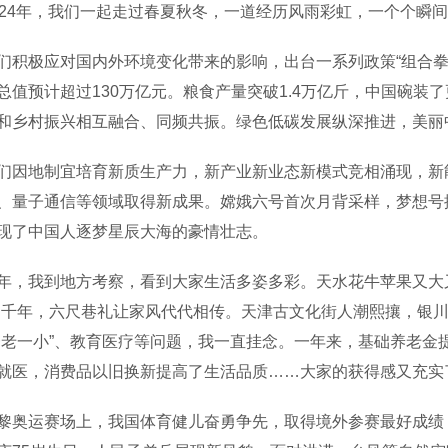
4年，我们一起走过春夏秋冬，一道经历风雨彩虹，一个个瞬间
极应对国内外环境变化带来的影响，出台一系列政策“组合拳
总值预计超过130万亿元。粮食产量突破1.4万亿斤，中国碗
和乡村振兴相互融合、同频共振。绿色低碳发展纵深推进，美丽
地制宜培育新质生产力，新产业新业态新模式竞相涌现，新能源
、量子通信等领域取得新成果。嫦娥六号首次月背采样，梦想号
现了中国人逐梦星辰大海的豪情壮志。
我到地方考察，看到大家生活多姿多彩。天水花牛苹果又大又
越千年，六尺巷礼让家风代代相传。天津古文化街人潮熙攘，银
一老一小”、教育医疗等问题，我一直挂念。一年来，基础养老金
就医，消费品以旧换新提高了生活品质……大家的获得感又充实
运赛场上，我国体育健儿奋勇争先，取得境外参赛最好成绩，