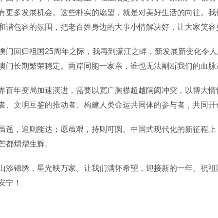
有更多发展机会。这些朴实的愿望，就是对美好生活的向往。我
和谐包容的氛围，把老百姓身边的大事小情解决好，让大家笑容
回归祖国25周年之际，我再到濠江之畔，新发展新变化令人欣
澳门长期繁荣稳定。两岸同胞一家亲，谁也无法割断我们的血脉
年变局加速演进，需要以宽广胸襟超越隔阂冲突，以博大情怀
者、文明互鉴的推动者、构建人类命运共同体的参与者，共同开
，追则能达；愿虽艰，持则可圆。中国式现代化的新征程上，
芒都熠熠生辉。
锦绣，星光映万家。让我们满怀希望，迎接新的一年。祝祖国
安宁！