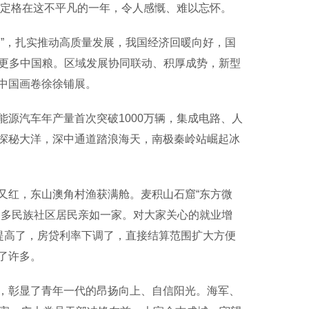
定格在这不平凡的一年，令人感慨、难以忘怀。
”，扎实推动高质量发展，我国经济回暖向好，国
装了更多中国粮。区域发展协同联动、积厚成势，新型
中国画卷徐徐铺展。
汽车年产量首次突破1000万辆，集成电路、人
探秘大洋，深中通道踏浪海天，南极秦岭站崛起冰
红，东山澳角村渔获满舱。麦积山石窟“东方微
川多民族社区居民亲如一家。对大家关心的就业增
提高了，房贷利率下调了，直接结算范围扩大方便
了许多。
彰显了青年一代的昂扬向上、自信阳光。海军、