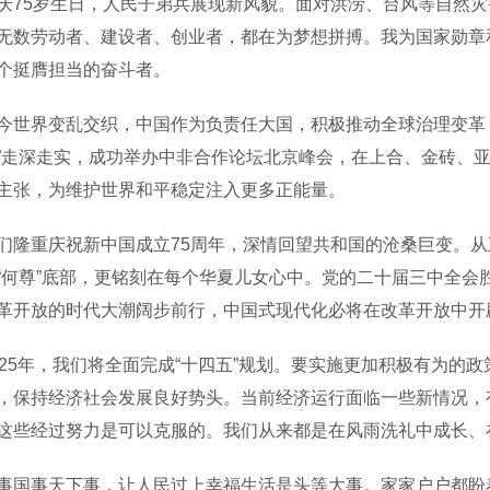
庆75岁生日，人民子弟兵展现新风貌。面对洪涝、台风等自然
无数劳动者、建设者、创业者，都在为梦想拼搏。我为国家勋章
个挺膺担当的奋斗者。
界变乱交织，中国作为负责任大国，积极推动全球治理变革，
”走深走实，成功举办中非合作论坛北京峰会，在上合、金砖、
主张，为维护世界和平稳定注入更多正能量。
重庆祝新中国成立75周年，深情回望共和国的沧桑巨变。从五
“何尊”底部，更铭刻在每个华夏儿女心中。党的二十届三中全会
革开放的时代大潮阔步前行，中国式现代化必将在改革开放中开
5年，我们将全面完成“十四五”规划。要实施更加积极有为的
，保持经济社会发展良好势头。当前经济运行面临一些新情况，
这些经过努力是可以克服的。我们从来都是在风雨洗礼中成长、
事天下事，让人民过上幸福生活是头等大事。家家户户都盼着