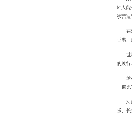
轻人能
续营造
在澳门
香港、
世界百
的践行
梦虽遥
一束光
河山添
乐、长