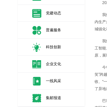
202
党建动态
我们积
内生产
城镇化
普遍服务
我们因
科技创新
工智能
原，展
企业文化
今年，
笑”跨
一线风采
收、“
了异地
集邮报道
巴黎奥