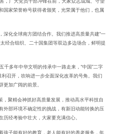
灾害，广大党员干部冲锋在前，大家众志成城、守望
和国家荣誉称号获得者颁奖，光荣属于他们，也属
深化全球南方团结合作。我们推进高质量共建“一
亚太经合组织、二十国集团等双边多边场合，鲜明提
千多年中华文明的传承中一路走来，“中国”二字
胜利召开，吹响进一步全面深化改革的号角。我们
辟更加广阔的前景。
政策，聚精会神抓好高质量发展，推动高水平科技自
有外部环境不确定性的挑战，有新旧动能转换的压
在历经考验中壮大，大家要充满信心。
孩子能有好的教育，老人能有好的养老服务，年