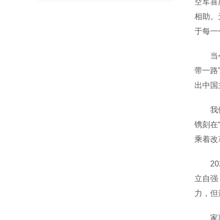
空军喜
相助。
于每一
当今世
带一路
出中国
我们隆
镌刻在
乘着改
202
立自强
力，但
家事国