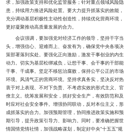
求，加强政策支持和优化监管服务；针对重点领域风险隐
患，持续用力推进风险处置。要大力提升抓落实的效能，
充分调动基层积极性主动性创造性，持续优化营商环境，
更好凝聚推动高质量发展的合力。
会议强调，要加强党对经济工作的领导，坚持干字当
头，增强信心、迎难而上、奋发有为，确保党中央各项决
策部署落到实处。要强化正向激励，激发干事创业的内生
动力。切实为基层松绑减负，让想干事、会干事的干部能
干事、干成事。坚定不移惩治腐败，保持公平公正的市场
环境、风清气正的营商环境。坚持求真务实，坚决反对热
衷于对上表现、不对下负责、不考虑实效的形式主义、官
僚主义。统筹发展和安全，抓好安全生产，有效防范和及
时应对社会安全事件。增强协同联动，反对本位主义，形
成抓落实的合力。加强预期管理，协同推进政策实施和预
期引导，提升政策引导力、影响力。同时，要准确把握世
情国情党情社情，加强战略谋划，制定好中央“十五五”规