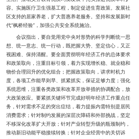
容。实施医疗卫生强基工程，制定促进生育政策。发展社
区支持的居家养老，扩大普惠养老服务。坚持和发展新时
代“枫桥经验”，加强公共安全系统施治。
会议指出，要自觉用党中央对形势的科学判断统一思
想、统一意志、统一行动，既把握大势、坚定信心，又正
视困难、保持清醒。要全面贯彻明年经济工作的总体要求
和政策取向，注重目标引领，着力实现增长稳、就业稳和
物价合理回升的优化组合；把握政策取向，讲求时机力
度，各项工作能早则早、抓紧抓实，保证足够力度；强化
系统思维，注重各类政策和改革开放举措的协调配合，放
大政策效应。要紧抓关键环节完成好明年经济工作重点任
务，针对需求不足的突出症结，着力提振内需特别是居民
消费需求；针对制约发展的深层次障碍和外部挑战，坚定
不移深化改革扩大开放；针对产业转型升级的瓶颈制约，
推动新旧动能平稳接续转换；针对企业经营中的关切诉