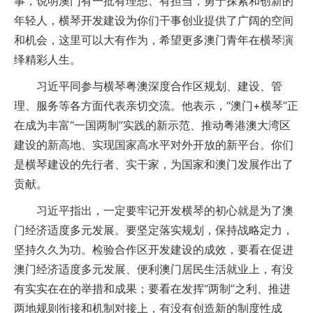
事，说明澳门有一批有理想、有担当，勇于探索和创新的
年轻人，横琴开发建设为你们干事创业提供了广阔的空间
和机会，这里可以大有作为，希望更多澳门青年在横琴演
绎精彩人生。
习近平同参与横琴粤澳深度合作区规划、建设、管
理、服务等各方面代表亲切交流。他表示，“澳门+横琴”正
在成为丰富“一国两制”实践的新示范、推动粤港澳大湾区
建设的新高地、实现国家高水平对外开放的新平台。你们
是横琴建设的先行者、实干家，为国家和澳门发展作出了
贡献。
习近平指出，一定要牢记开发横琴的初心就是为了澳
门经济适度多元发展。要坚定落实规划，保持战略定力，
坚持久久为功。检验合作区开发建设的成效，要看在促进
澳门经济适度多元发展、便利澳门居民生活就业上，有没
有实实在在的举措和成果；要看在发挥“两制”之利、推进
两地规则衔接和机制对接上，有没有创造新的制度性成