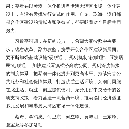
果；要看在以琴澳一体化推进粤港澳大湾区市场一体化建
设上，有没有发挥先行先试的作用。广东、珠海、澳门都
是合作区建设的贡献者和受益者，都要朝着这个目标共同
努力。
习近平强调，在新的起点上，希望大家按照中央要
求，锐意改革、聚力攻坚，携手开创合作区建设新局面。
要不断加强基础设施“硬联通”、规则机制“软联通”、琴澳居
民“心联通”，加快建成琴澳经济高度协同、规则深度衔接
的制度体系，把琴澳一体化提升到更高水平。持续完善公
共服务和社会保障体系，打造优质生活环境，为澳门同胞
在此生活、就业、创业提供便利。充分用好中央给予的各
项支持政策，着力营造一流营商环境，推动澳门经济适度
多元发展和粤港澳大湾区市场一体化建设。
蔡奇、李鸿忠、何卫东、何立峰、黄坤明、王东峰、
夏宝龙等参加活动。