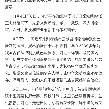
部地区崛起的重要战略支点，奋力谱写中国式现代化湖北
篇章。
11月4日至6日，习近平在湖北省委书记王蒙徽和省长
王忠林陪同下，先后来到孝感、咸宁、武汉，深入博物
馆、农村、科技和产业创新平台考察调研。
4日下午，习近平来到孝感市云梦县博物馆参观出土
秦汉简牍展。展出的秦律十八种表明，早在2200多年前，
我国古代法律制度就已成体系。习近平详细听取简牍内
容、历史文化价值和保护研究情况介绍，指出要继续加强
考古研究，提高文物保护水平，为弘扬中华优秀传统文
化、增强文化自信提供坚实支撑，让中华文明瑰宝永续留
存、泽惠后人，激励人们不断增强民族自豪感和自信心。
5日上午，习近平前往咸宁市嘉鱼县，首先到潘家湾
镇十里蔬菜长廊考察。深秋时节，这里仍然满目青翠、生
机勃勃。习近平走进田间，察看蔬菜长势，详细询问蔬菜