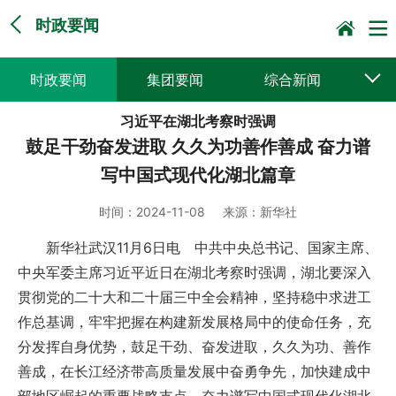
时政要闻
时政要闻
集团要闻
综合新闻
习近平在湖北考察时强调
媒体聚焦
党建动态
普遍服务
鼓足干劲奋发进取 久久为功善作善成 奋力谱
科技创新
企业文化
一线风采
写中国式现代化湖北篇章
集邮报道
时间：
2024-11-08
来源：
新华社
新华社武汉11月6日电 中共中央总书记、国家主席、
中央军委主席习近平近日在湖北考察时强调，湖北要深入
贯彻党的二十大和二十届三中全会精神，坚持稳中求进工
作总基调，牢牢把握在构建新发展格局中的使命任务，充
分发挥自身优势，鼓足干劲、奋发进取，久久为功、善作
善成，在长江经济带高质量发展中奋勇争先，加快建成中