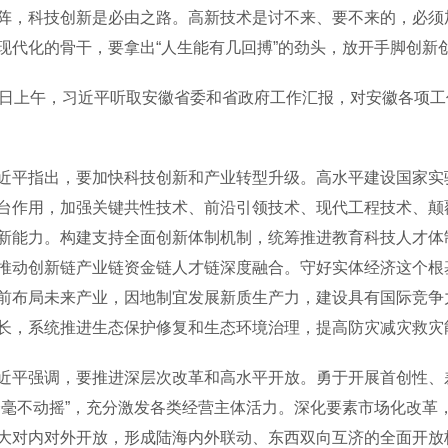
阵，科技创新是必由之路。高新技术是讨不来、要不来的，必须
现代化的骨干，要拿出“人生能有几回搏”的劲头，放开手脚创新
上午，习近平听取安徽省委和省政府工作汇报，对安徽各项工
指出，要加快科技创新和产业转型升级。高水平建设国家实验
台作用，加强关键共性技术、前沿引领技术、现代工程技术、颠
新能力。构建支持全面创新体制机制，统筹推进教育科技人才体
推动创新链产业链资金链人才链深度融合。守好实体经济这个根
前布局未来产业，因地制宜发展新质生产力，建设具有国际竞争
长，系统推进生态保护修复和生态环境治理，提高防灾减灾救灾
强调，要推进深层次改革和高水平开放。勇于开展首创性、差
个毫不动摇”，充分激发各类经营主体活力。深化要素市场化改革
大对内对外开放，形成陆海内外联动、东西双向互济的全面开放