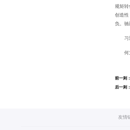
规矩转
创造性
负。驰
习近平
何立峰
友情