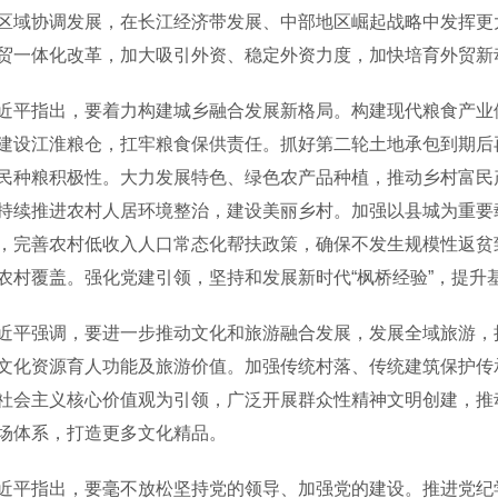
区域协调发展，在长江经济带发展、中部地区崛起战略中发挥更大
贸一体化改革，加大吸引外资、稳定外资力度，加快培育外贸新
指出，要着力构建城乡融合发展新格局。构建现代粮食产业体
建设江淮粮仓，扛牢粮食保供责任。抓好第二轮土地承包到期后
民种粮积极性。大力发展特色、绿色农产品种植，推动乡村富民
持续推进农村人居环境整治，建设美丽乡村。加强以县城为重要
，完善农村低收入人口常态化帮扶政策，确保不发生规模性返贫
农村覆盖。强化党建引领，坚持和发展新时代“枫桥经验”，提升
强调，要进一步推动文化和旅游融合发展，发展全域旅游，把
文化资源育人功能及旅游价值。加强传统村落、传统建筑保护传
社会主义核心价值观为引领，广泛开展群众性精神文明创建，推
场体系，打造更多文化精品。
指出，要毫不放松坚持党的领导、加强党的建设。推进党纪学