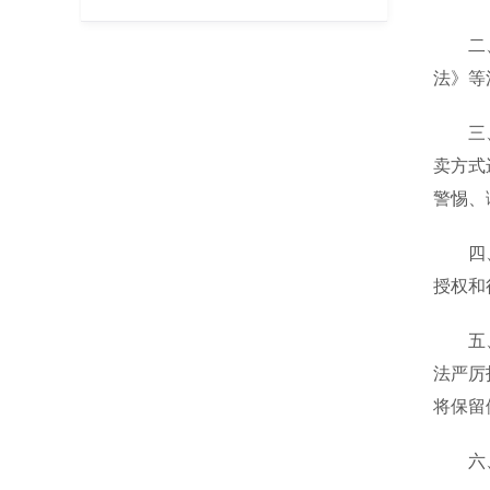
二、有
法》等
三、中
卖方式
警惕、
四、金
授权和
五、中
法严厉
将保留
六、提