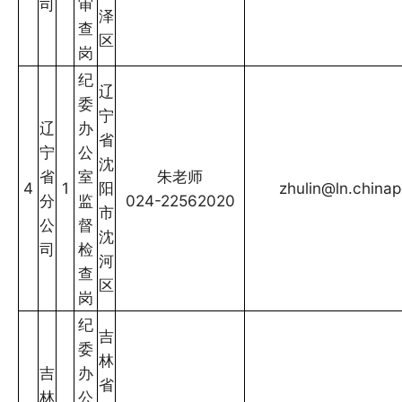
司
审
泽
查
区
岗
纪
辽
委
宁
辽
办
省
宁
公
沈
省
室
朱老师
4
1
阳
zhulin@ln.china
分
监
024-22562020
市
公
督
沈
司
检
河
查
区
岗
纪
吉
委
林
吉
办
省
林
公