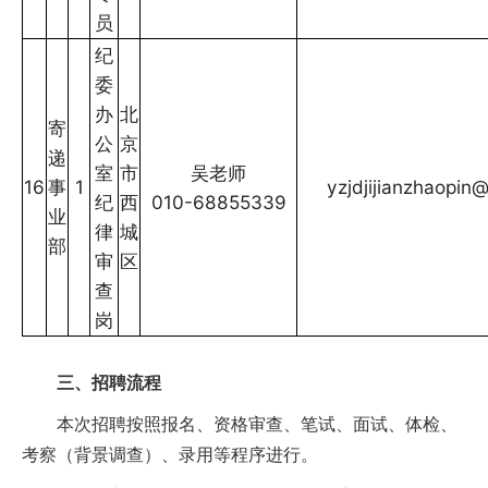
员
纪
委
办
北
寄
公
京
递
室
市
吴老师
16
事
1
yzjdjijianzhaopi
纪
西
010-68855339
业
律
城
部
审
区
查
岗
三、招聘流程
本次招聘按照报名、资格审查、笔试、面试、体检、
考察（背景调查）、录用等程序进行。