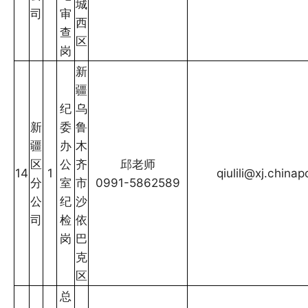
城
司
审
西
查
区
岗
新
疆
纪
乌
新
委
鲁
疆
办
木
区
公
齐
邱老师
14
1
qiulili@xj.china
分
室
市
0991-5862589
公
纪
沙
司
检
依
岗
巴
克
区
总