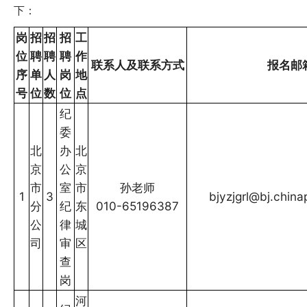
下：
岗
招
招
招
工
位
聘
聘
聘
作
联系人及联系方式
报名邮
序
单
人
岗
地
号
位
数
位
点
纪
委
北
办
北
京
公
京
市
室
市
孙老师
1
3
bjyzjgrl@bj.chin
分
纪
东
010-65196387
公
律
城
司
审
区
查
岗
河