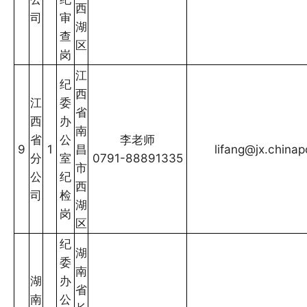
西
司
审
湖
查
区
岗
江
纪
西
江
委
省
西
办
南
省
公
李老师
9
1
昌
lifang@jx.china
分
室
0791-88891335
市
公
纪
西
司
检
湖
岗
区
纪
湖
委
南
湖
办
省
南
公