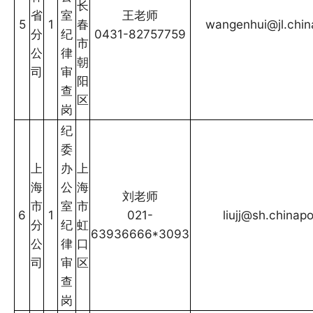
长
省
室
王老师
5
1
春
wangenhui@jl.chin
分
纪
0431-82757759
市
公
律
朝
司
审
阳
查
区
岗
纪
委
上
办
上
海
公
海
刘老师
市
室
市
6
1
021-
liujj@sh.chinap
分
纪
虹
63936666*3093
公
律
口
司
审
区
查
岗