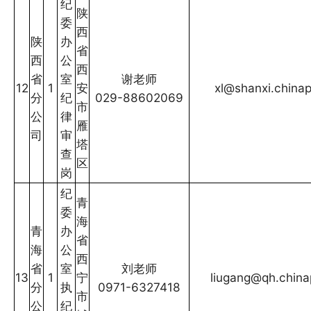
纪
陕
委
西
陕
办
省
西
公
西
省
室
谢老师
12
1
安
xl@shanxi.china
分
纪
029-88602069
市
公
律
雁
司
审
塔
查
区
岗
纪
青
委
海
青
办
省
海
公
西
省
室
刘老师
13
1
宁
liugang@qh.china
分
执
0971-6327418
市
公
纪