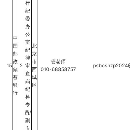
行
纪
委
办
公
中
室
国
北
纪
邮
京
律
政
市
管老师
15
2
审
psbcshzp2024
储
西
010-68858757
查
蓄
城
岗
银
区
纪
行
检
专
员/
副
专