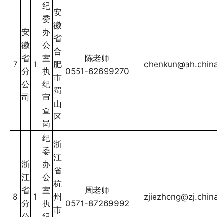
纪
安
委
徽
安
办
省
徽
公
合
省
室
陈老师
7
1
肥
chenkun@ah.china
分
执
0551-62699270
市
公
纪
蜀
司
审
山
查
区
岗
纪
浙
委
江
浙
办
省
江
公
杭
省
室
周老师
8
1
州
zjiezhong@zj.chin
分
执
0571-87269992
市
公
纪