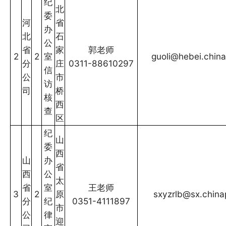
纪
北
委
河
省
办
北
石
公
省
家
郭老师
2
2
室
guoli@hebei.chin
分
庄
0311-88610297
信
公
市
访
司
桥
核
西
查
区
纪
山
委
西
山
办
省
西
公
太
省
室
王老师
3
2
原
sxyzrlb@sx.china
分
纪
0351-4111897
市
公
律
迎