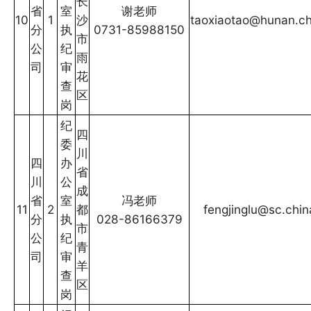
长
省
室
谢老师
10
1
沙
taoxiaotao@hunan.ch
分
执
0731-85988150
市
公
纪
雨
司
审
花
查
区
岗
纪
四
委
川
四
办
省
川
公
成
省
室
冯老师
11
2
都
fengjinglu@sc.chi
分
执
028-86166379
市
公
纪
青
司
审
羊
查
区
岗