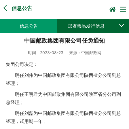
信息公告
信息公告
邮资票品发行信息
中国邮政集团有限公司任免通知
采购公告公示
预决算公开
时间：
2023-08-23
来源：
中国邮政网
集团公司决定：
聘任刘伟为中国邮政集团有限公司陕西省分公司副总
经理；
聘任王明君为中国邮政集团有限公司陕西省分公司副
总经理；
聘任刘磊为中国邮政集团有限公司陕西省分公司副总
经理，试用期一年；