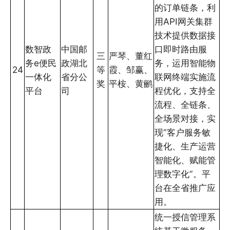
的订单链条，利
用API网关集群
技术提供数据接
数智政
中国邮
口即时路由服
三
严琴、董红
务e便民
政湖北
务，运用智能物
24
等
霞、邹赢、
一体化
省分公
联网终端实施流
奖
平桉、黄鹂
平台
司
程优化，支持全
流程、全链条、
全场景对接，实
现“客户服务敏
捷化、生产运营
智能化、赋能管
理数字化”。平
台在全省推广应
用。
统一授信管理系