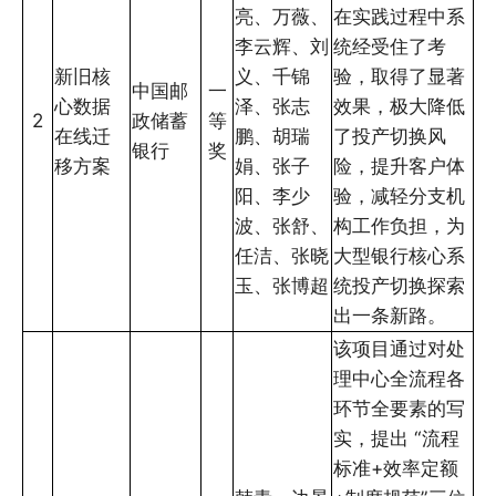
亮、万薇、
在实践过程中系
李云辉、刘
统经受住了考
新旧核
义、千锦
验，取得了显著
中国邮
一
心数据
泽、张志
效果，极大降低
2
政储蓄
等
在线迁
鹏、胡瑞
了投产切换风
银行
奖
移方案
娟、张子
险，提升客户体
阳、李少
验，减轻分支机
波、张舒、
构工作负担，为
任洁、张晓
大型银行核心系
玉、张博超
统投产切换探索
出一条新路。
该项目通过对处
理中心全流程各
环节全要素的写
实，提出 “流程
标准+效率定额