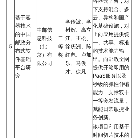
容器云平台，对
下支持混合、多
基于容
云、异构和国产
李传波、李
器技术
化基础设施，对
中邮信
树辉、高立
的中国
上向应用提供统
息科技
二
江、王松、
邮政分
一、共享、标准
5
（北
等
徐庆洲、陈
布式软
的技术能力输
京）有
奖
红彪、卢加
件基础
出。向邮政全网
限公司
乐、马俊
平台研
提供开箱即用的
才、徐凡
究
PaaS服务以及
秒级的弹性伸缩
能力，支撑双十
一等突发流量，
赋能日常敏捷业
务创新。
该项目利用基于
时间切片技术的