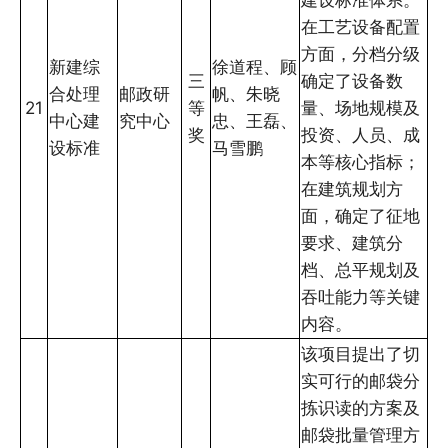
在工艺设备配置
方面，分档分级
新建综
徐道程、顾
三
确定了设备数
合处理
邮政研
帆、朱晓
21
等
量、场地规模及
中心建
究中心
忠、王磊、
奖
投资、人员、成
设标准
马雪鹏
本等核心指标；
在建筑规划方
面，确定了征地
要求、建筑分
档、总平规划及
吞吐能力等关键
内容。
该项目提出了切
实可行的邮袋分
拣识读的方案及
邮袋批量管理方