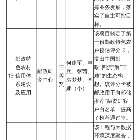
撑业务发展，落
实了自主可控目
标。
该项目制定了第
一份邮政特色农
户授信评分卡，
邮政特
提出中国邮
何建军、申
色农村
三
政“四流”解“三
邮政研
兵、张茜、
19
信用体
等
难”的生态构
究中心
袁梦梦、李
系建设
奖
想。该评分卡被
娜（小）
及应用
邮政用于向邮储
推荐“融资E”客
户白名单，提高
了推荐通过率。
该工程与大数据
环境深度融合，