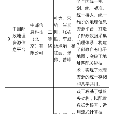
个全国统一规
划、统一标准、
统一接入、统一
杜力、宋
维护的地理信息
中邮信
钧、崔景
中国邮
资源平台，打造
息科技
二
刚、张栋
政地理
了邮政数据采集
9
（北
等
胜、李威、
资源信
治理体系，构建
京）有
奖
汤淑涓、杨
息平台
了邮政自有电子
限公司
红丽、张
地图，突破了地
帅、曾嵘
址匹配关键技
术，实现了地理
资源的统一存储
和共享共用。
该工程基于微服
务架构，以配置
数据为根基，运
用流式计算技