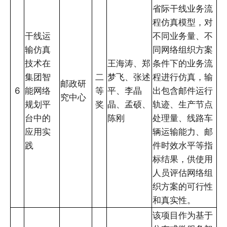
省际干线业务流
程仿真模型，对
干线运
不同业务量、不
输仿真
同网络组织方案
技术在
王海涛、郑
条件下的业务流
集团智
二
梦飞、张述
程进行仿真，输
邮政研
6
能网络
等
平、李晶
出包含邮件运行
究中心
规划平
奖
晶、孟硕、
轨迹、生产节点
台中的
陈刚
处理量、线路车
应用实
辆运输能力、邮
践
件时效水平等指
标结果，供使用
人员评估网络组
织方案的可行性
和真实性。
该项目作为基于