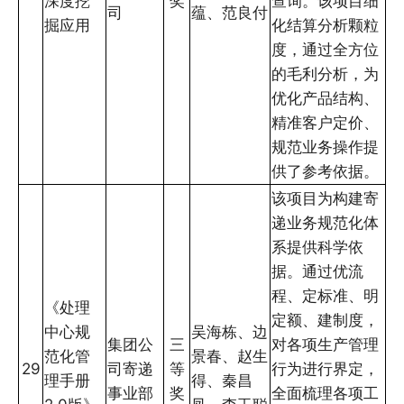
深度挖
奖
查询。该项目细
司
蕴、范良付
掘应用
化结算分析颗粒
度，通过全方位
的毛利分析，为
优化产品结构、
精准客户定价、
规范业务操作提
供了参考依据。
该项目为构建寄
递业务规范化体
系提供科学依
据。通过优流
程、定标准、明
《处理
定额、建制度，
中心规
吴海栋、边
集团公
三
对各项生产管理
范化管
景春、赵生
29
司寄递
等
行为进行界定，
理手册
得、秦昌
事业部
奖
全面梳理各项工