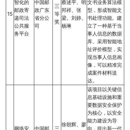
智化的
中国邮
蔡述平、明
文书业务算法模
三
邮政寄
政广东
邦祥、张
型，形成智能文
15
等
递司法
省分公
梁、刘婷、
书处理功能。建
奖
公共服
司
杨琳
立了一种基于当
务平台
事人信息的数据
库、采用智能地
址评价模型，实
现当事人信息画
像，可以精准完
成案件材料送
达。
该项目以关键信
息基础设施和重
要数据安全保护
为核心，以安全
能力建设为导
徐朝辉、廖
网络安
中国邮
三
向，提出新一代