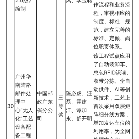
2.0版》
凤、李玉聪
作流程和业务流
编制
程，审视相应的
制度、标准、规
范，建立完善的
标准、定额、岗
位职责体系。
该工程试点应用
了自动装卸车、
总包RFID识读、
广州华
窄带分拣、全自
南陆路
动供件、AI等创
邮件处
中国邮
陈必虎、汪
三
新技术，工艺上
理中
政广东
磊、霍建
30
等
首次采用双层矩
心“无人
省分公
江、谭加
奖
阵细分线方案，
化”工艺
司
永、舒开明
增加发运车位的
设备配
利用率，为全网
备工程