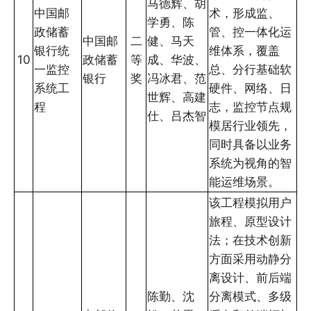
马德辉、胡
中国邮
术，形成监、
学勇、陈
政储蓄
管、控一体化运
中国邮
二
健、马天
银行统
维体系，覆盖
10
政储蓄
等
成、华波、
一监控
总、分行基础软
银行
奖
冯冰君、范
系统工
硬件、网络、日
世辉、高建
程
志，监控节点规
仕、吕杰智
模居行业领先，
同时具备以业务
系统为视角的智
能运维场景。
该工程模拟用户
旅程、原型设计
法；在技术创新
方面采用动静分
离设计、前后端
陈勤、沈
分离模式、多级