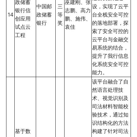
政储蓄
巫建刚、张
中国邮
三
设，实现了云平
银行信
志鹏、高力
14
政储蓄
等
台全栈安全可控
创应用
鹏、施伟、
银行
奖
的落地部署，探
试点云
袁佳
索了安全可控的
工程
云平台与金融交
易系统的结合，
提升了我行信息
化系统安全可控
能力。
该平台融合了自
然语言处理技
术、视觉识别及
司法材料智能校
验技术，通过知
识结构化的方法
基于数
构建了针对司法