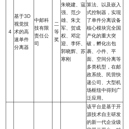
朱晓建、寇
算法、以及嵌入
强、范少
式控制器，实现
基于3D
中邮科
雄、朱文
了单件分离设备
视觉技
二
技有限
军、贺成
核心模块完全国
4
术的高
等
责任公
权、邓定
产化的重大突
速单件
奖
司
迎、李怀、
破，孵化出包
分离器
郭晓辉、苏
裹、小件、平
寒刚
面、空间分离等
多类机型，在邮
政系统、民营快
递公司、大型机
场枢纽中得到广
泛应用。
该平台是基于开
源技术自主研发
的新一代企业级