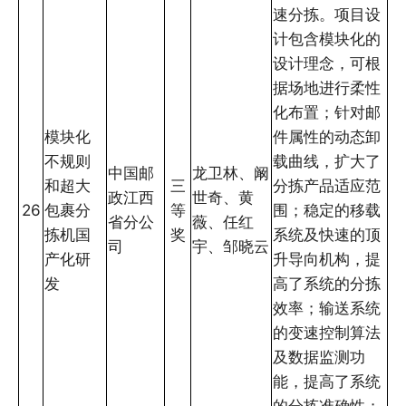
速分拣。项目设
计包含模块化的
设计理念，可根
据场地进行柔性
化布置；针对邮
模块化
件属性的动态卸
不规则
载曲线，扩大了
中国邮
龙卫林、阚
和超大
三
分拣产品适应范
政江西
世奇、黄
26
包裹分
等
围；稳定的移载
省分公
薇、任红
拣机国
奖
系统及快速的顶
司
宇、邹晓云
产化研
升导向机构，提
发
高了系统的分拣
效率；输送系统
的变速控制算法
及数据监测功
能，提高了系统
的分拣准确性；