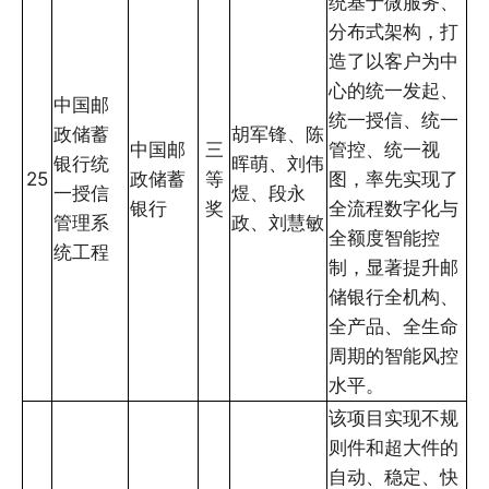
统基于微服务、
分布式架构，打
造了以客户为中
心的统一发起、
中国邮
统一授信、统一
政储蓄
胡军锋、陈
中国邮
三
管控、统一视
银行统
晖萌、刘伟
25
政储蓄
等
图，率先实现了
一授信
煜、段永
银行
奖
全流程数字化与
管理系
政、刘慧敏
全额度智能控
统工程
制，显著提升邮
储银行全机构、
全产品、全生命
周期的智能风控
水平。
该项目实现不规
则件和超大件的
自动、稳定、快