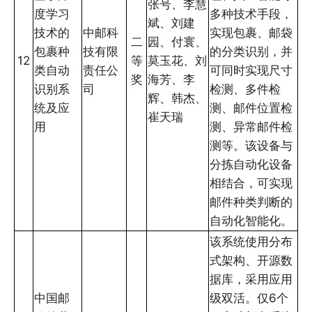
张号、李慧
度学习
多种技术手段，
斌、刘建
技术的
中邮科
实现包裹、邮袋
二
园、付寰、
包裹种
技有限
的分类识别，并
12
等
莫玉花、刘
类自动
责任公
可同时实现尺寸
奖
海芳、李
识别系
司
检测、多件检
辉、韩杰、
统及应
测、邮件位置检
崔天瑞
用
测、异常邮件检
测等。该设备与
分拣自动化设备
相结合，可实现
邮件种类判断的
自动化智能化。
该系统使用分布
式架构、开源数
据库，采用应用
中国邮
级双活。仅6个