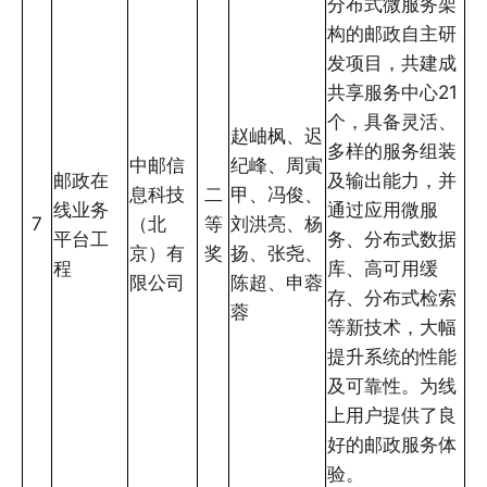
分布式微服务架
构的邮政自主研
发项目，共建成
共享服务中心21
个，具备灵活、
赵岫枫、迟
多样的服务组装
中邮信
纪峰、周寅
邮政在
及输出能力，并
息科技
二
甲、冯俊、
线业务
通过应用微服
7
（北
等
刘洪亮、杨
平台工
务、分布式数据
京）有
奖
扬、张尧、
程
库、高可用缓
限公司
陈超、申蓉
存、分布式检索
蓉
等新技术，大幅
提升系统的性能
及可靠性。为线
上用户提供了良
好的邮政服务体
验。