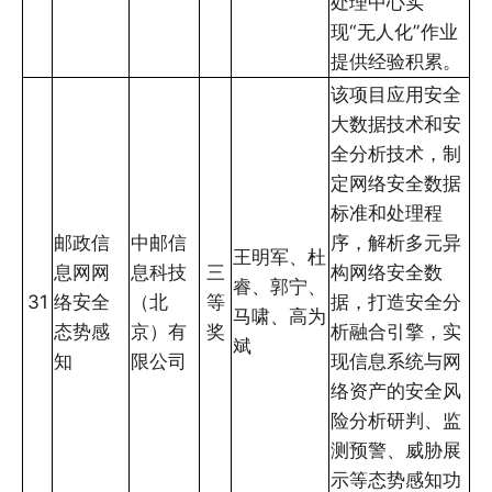
处理中心实
现“无人化”作业
提供经验积累。
该项目应用安全
大数据技术和安
全分析技术，制
定网络安全数据
标准和处理程
邮政信
中邮信
序，解析多元异
王明军、杜
息网网
息科技
三
构网络安全数
睿、郭宁、
31
络安全
（北
等
据，打造安全分
马啸、高为
态势感
京）有
奖
析融合引擎，实
斌
知
限公司
现信息系统与网
络资产的安全风
险分析研判、监
测预警、威胁展
示等态势感知功