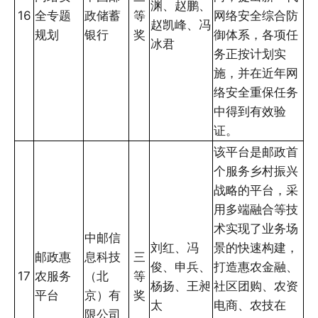
渊、赵鹏、
16
全专题
政储蓄
等
网络安全综合防
赵凯峰、冯
规划
银行
奖
御体系，各项任
冰君
务正按计划实
施，并在近年网
络安全重保任务
中得到有效验
证。
该平台是邮政首
个服务乡村振兴
战略的平台，采
用多端融合等技
术实现了业务场
中邮信
刘红、冯
景的快速构建，
邮政惠
息科技
三
俊、申兵、
打造惠农金融、
17
农服务
（北
等
杨扬、王昶
社区团购、农资
平台
京）有
奖
太
电商、农技在
限公司