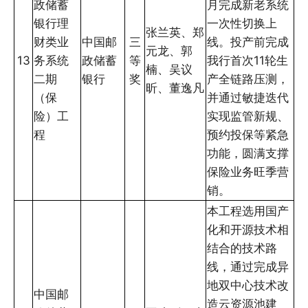
政储蓄
月完成新老系统
银行理
一次性切换上
张兰英、郑
财类业
中国邮
三
线。投产前完成
元龙、郭
13
务系统
政储蓄
等
我行首次11轮生
楠、吴议
二期
银行
奖
产全链路压测，
昕、董逸凡
（保
并通过敏捷迭代
险）工
实现监管新规、
程
预约投保等紧急
功能，圆满支撑
保险业务旺季营
销。
本工程选用国产
化和开源技术相
结合的技术路
线，通过完成异
地双中心技术改
中国邮
造云资源池建