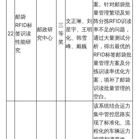
案。针对邮袋批
量管理繁琐及矩
邮袋
文正琳、刘
阵分拣RFID识读
RFID标
三
邮政研
星宇、王明
率不足的问题，
22
签识读
等
究中心
化、韩雪
通过大量测试分
性能研
奖
峰、戴巍
析，得出最优的
究
RFID标签邮袋批
量管理方案及分
拣识读率优化方
案，填补了邮袋
识读批量管理的
空白。
该系统结合运力
集中管控思路实
现了标准化、流
程化的车辆运力