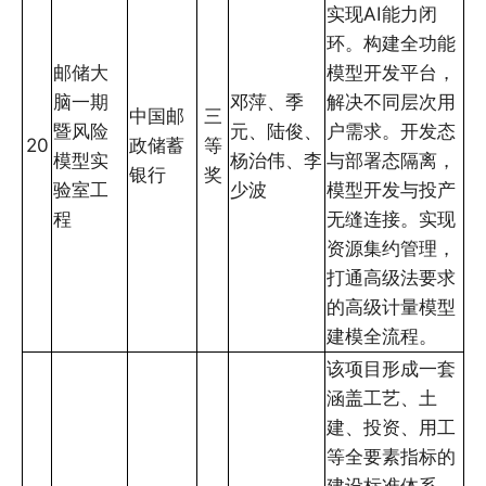
实现AI能力闭
环。构建全功能
邮储大
模型开发平台，
脑一期
邓萍、季
解决不同层次用
中国邮
三
暨风险
元、陆俊、
户需求。开发态
20
政储蓄
等
模型实
杨治伟、李
与部署态隔离，
银行
奖
验室工
少波
模型开发与投产
程
无缝连接。实现
资源集约管理，
打通高级法要求
的高级计量模型
建模全流程。
该项目形成一套
涵盖工艺、土
建、投资、用工
等全要素指标的
建设标准体系。