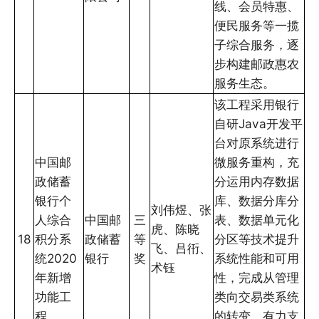
线、会员特惠、
便民服务等一揽
子综合服务，逐
步构建邮政惠农
服务生态。
该工程采用银行
自研Java开发平
台对原系统进行
中国邮
微服务重构，充
政储蓄
分运用内存数据
银行个
库、数据分库分
刘伟煜、张
人综合
中国邮
三
表、数据单元化
虎、陈晓
18
积分系
政储蓄
等
分区等技术提升
飞、吕衎、
统2020
银行
奖
系统性能和可用
术钰
年新增
性，完成从管理
功能工
类向交易类系统
程
的转变，有力支