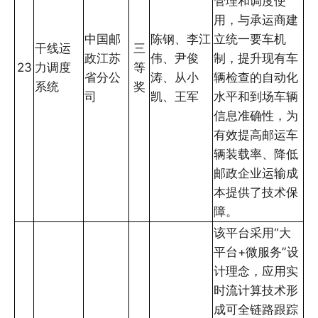
管理和调度使
用，与承运商建
中国邮
陈钢、李江
立统一要车机
干线运
三
政江苏
伟、尹俊
制，提升现有车
23
力调度
等
省分公
涛、从小
辆检查的自动化
系统
奖
司
凯、王军
水平和到场车辆
信息准确性，为
有效提高邮运车
辆装载率、降低
邮政企业运输成
本提供了技术保
障。
该平台采用“大
平台+微服务”设
计理念，应用实
时流计算技术形
成可全链路跟踪