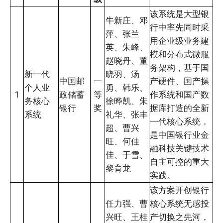
该系统是大型银
牛新庄、邓
行中率先同时采
萍、张兰
用企业级业务建
英、朱峰、
模和分布式微服
赵晓丹、董
务架构，基于国
新一代
晓羽、汤
中国邮
一
产硬件、国产操
个人业
勇、韩乐、
1
政储蓄
等
作系统和国产数
务核心
徐晔凯、朱
银行
奖
据库打造的全新
系统
礼华、张丰
一代核心系统，
超、曹兴
是中国银行业金
旺、何佳
融科技关键技术
佳、于雪、
自主可控的重大
黎育龙
实践。
该方案开创银行
任力强、曹
核心系统无感投
兴旺、王桂
产切换之先河，