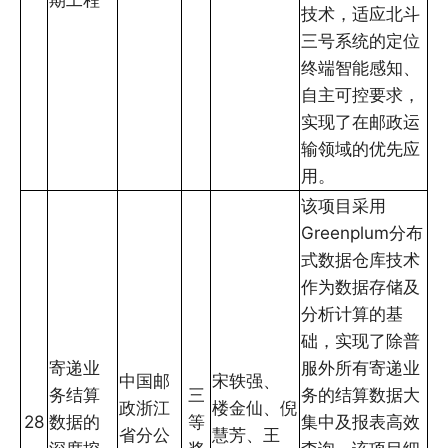
技术，适应北斗
三号系统的定位
终端智能感知、
自主可控要求，
实现了在邮政运
输领域的优先应
用。
该项目采用
Greenplum分布
式数据仓库技术
作为数据存储及
分析计算的基
础，实现了除普
寄递业
服外所有寄递业
中国邮
宋轶强、
务结算
三
务的结算数据大
政浙江
楼金仙、倪
28
数据的
等
集中及报表高效
省分公
慧芳、王