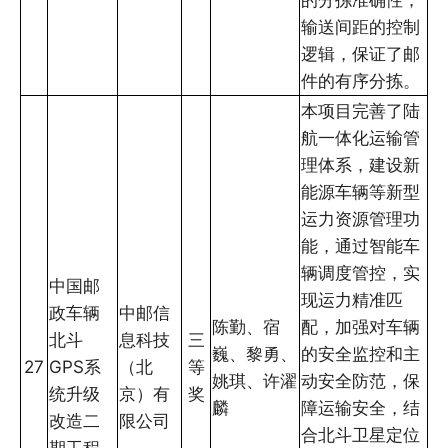
输送间距的控制
逻辑，保证了邮
件的有序分拣。
本项目完善了陆
航一体化运输管
理体系，建设新
能源车辆等新型
运力资源管理功
能，通过智能车
辆调度管控，实
中国邮
现运力精准匹
政车辆
中邮信
陈勤、宿
配，加强对车辆
北斗
息科技
三
巍、黎勇、
的安全监控和主
27
GPS系
（北
等
姚琪、许濯
动安全防范，保
统升级
京）有
奖
麟
障运输安全，结
改造二
限公司
合北斗卫星定位
期工程