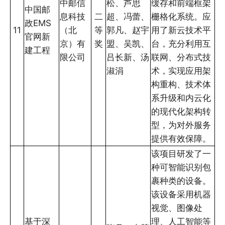
中邮信
松、芦思
缓存和前端框架
中国邮
息科技
二
超、冯蕾、
栅格化系统。应
政EMS
11
（北
等
郭凡、赵宇
用了新云技术平
官网新
京）有
奖
盟、吴凯、
台，充分利用互
建工程
限公司
吕长新、汤
联网、分布式技
淑涓
术，实现应用架
构重构、技术体
系升级和内云化
的现代化架构转
型，为对外服务
提供有效保障。
该项目研发了一
种可智能识别包
裹种类的设备。
该设备采用机器
视觉、图像处
基于深
理、人工智能等