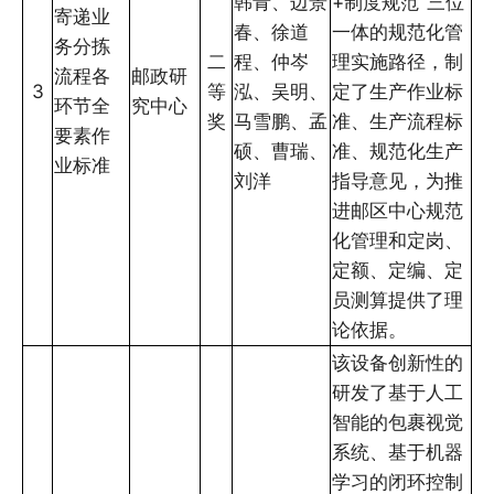
韩青、边景
+制度规范”三位
寄递业
春、徐道
一体的规范化管
务分拣
二
程、仲岑
理实施路径，制
流程各
邮政研
3
等
泓、吴明、
定了生产作业标
环节全
究中心
奖
马雪鹏、孟
准、生产流程标
要素作
硕、曹瑞、
准、规范化生产
业标准
刘洋
指导意见，为推
进邮区中心规范
化管理和定岗、
定额、定编、定
员测算提供了理
论依据。
该设备创新性的
研发了基于人工
智能的包裹视觉
系统、基于机器
学习的闭环控制