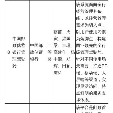
该系统面向全行
经营管理各条
线，以经营管理
需求为切入点，
蔡苗、周
以用户使用习惯
中国邮
寅、温国
为落脚点，构建
政储蓄
中国邮
二
梁、丰瑾、
同业领先的全行
8
银行管
政储蓄
等
高建仕、杨
级管理驾驶舱。
理驾驶
银行
奖
丰源、郑
针对不同使用场
舱
辉、田颖、
景需要，打通PC
陈科
端、移动端、大
屏端等渠道，实
现灵活访问、特
点鲜明的服务支
撑体系。
该平台是邮政首