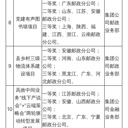
一等奖：广东邮政分公司；
二等奖：山东、江苏、安徽
集团公
党建有声图
邮政分公司；
8
司邮政
书墙项目
三等奖：上海、陕西、福
业务部
建、江西、浙江、云南邮政
分公司。
一等奖：安徽邮政分公司；
县乡村三级
二等奖：河南、山东邮政分
集团公
9
物流体系建
公司；
司邮政
设项目
三等奖：黑龙江、广东、河
业务部
北邮政分公司。
高效中间业
一等奖：江苏邮政分公司；
务“线下产说
二等奖：安徽、山西邮政分
集团公
会”+“云端策
10
公司；
司金融
略会”两轮驱
三等奖：北京、广东、宁夏
业务部
动转型发展
邮政分公司。