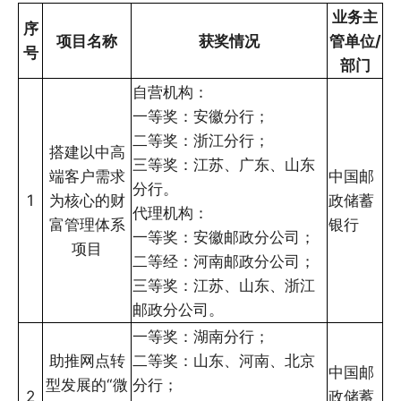
业务主
序
项目名称
获奖情况
管单位/
号
部门
自营机构：
一等奖：安徽分行；
二等奖：浙江分行；
搭建以中高
三等奖：江苏、广东、山东
端客户需求
中国邮
分行。
1
为核心的财
政储蓄
代理机构：
富管理体系
银行
一等奖：安徽邮政分公司；
项目
二等经：河南邮政分公司；
三等奖：江苏、山东、浙江
邮政分公司。
一等奖：湖南分行；
助推网点转
二等奖：山东、河南、北京
中国邮
型发展的“微
分行；
2
政储蓄