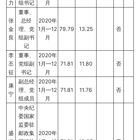
力
组书记
月
董事、
张
总经
2020年
金
理、党
1月—12
79.79
13.25
否
良
组副书
月
记
李
董事、
2020年
丕
党组副
1月—12
71.81
11.80
否
征
书记
月
副总经
2020年
康
理、党
1月—12
71.81
11.76
否
宁
组成员
月
中央纪
委国家
监委驻
盛
邮政集
2020年