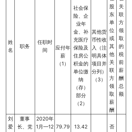
股
关
社会保
东
联
险、企
单
方
业年
位
领
金、补
其他货
或
取
充医疗
币性收
姓
任职时
职务
其
的
应付年
保险及
入（注
名
间
他
税
薪
住房公
明具体
关
前
（1）
积金的
项目并
联
薪
单位缴
分列）
方
酬
纳
（3）
领
总
（存）
取
额
部分
薪
（2）
酬
刘
董事
2020年
爱
长、党
1月—12
79.79
13.42
否