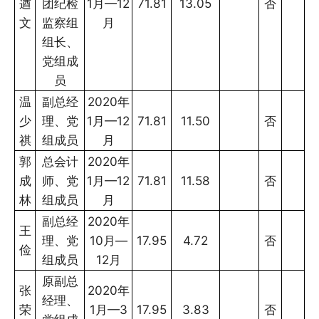
遒
团纪检
1月—12
71.81
13.05
否
文
监察组
月
组长、
党组成
员
温
副总经
2020年
少
理、党
1月—12
71.81
11.50
否
祺
组成员
月
郭
总会计
2020年
成
师、党
1月—12
71.81
11.58
否
林
组成员
月
副总经
2020年
王
理、党
10月—
17.95
4.72
否
俭
组成员
12月
原副总
张
2020年
经理、
荣
1月—3
17.95
3.83
否