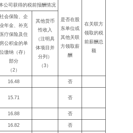
从本公司获得的税前报酬情况
社会保险、企
是否在股
其他货币
在关联方
业年金、补充
东单位或
性收入
领取的税
医疗保险及住
其他关联
（注明具
前薪酬总
房公积金的单
方领取薪
体项目并
额
位缴纳（存）
酬
分列）
部分
（3）
（2）
16.48
否
15.71
否
16.88
否
16.82
否