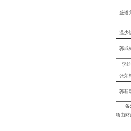
盛遒
温少
郭成
李雄
张荣
郭新
备注：
项由财