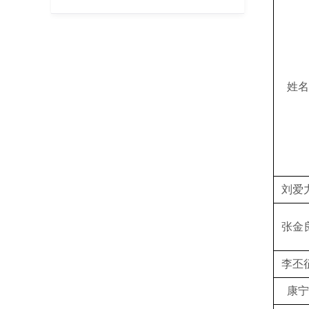
姓名
刘爱
张金
李丕
康宁