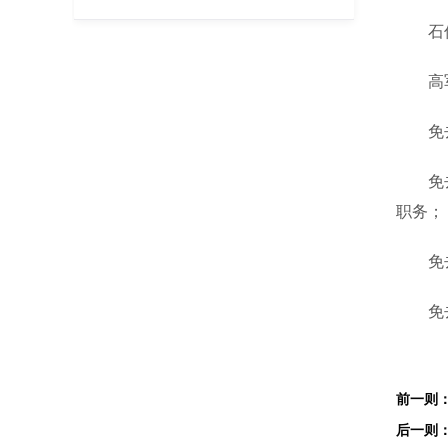
石伟同
高军同
免去蔡
免去张
职务；
免去袁
免去周