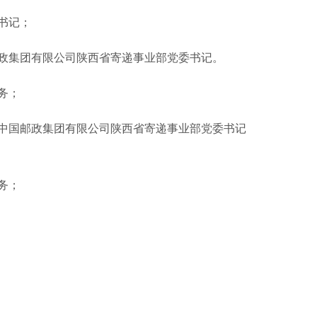
书记；
政集团有限公司陕西省寄递事业部党委书记。
务；
国邮政集团有限公司陕西省寄递事业部党委书记
务；