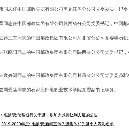
志任中国邮政集团有限公司黑龙江省分公司党委委员、纪委
志任中国邮政集团有限公司陕西省分公司党委书记，中国邮
江东同志的中国邮政集团有限公司河北省分公司党委委员职
晓阳同志的中国邮政集团有限公司陕西省分公司党委书记，中
兴洲同志的中国邮政集团有限公司甘肃省分公司党委委员职
爱莲同志的石家庄邮电职业技术学院党委副书记职务。
中国邮政储蓄银行关于进一步加大减费让利力度的公告
2019-2020年度中国邮政新闻宣传先进集体和先进个人表彰名单