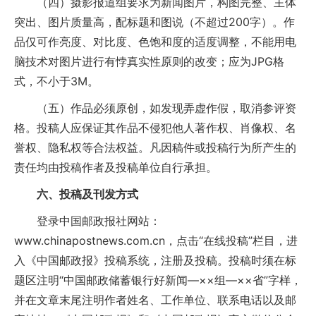
（四）摄影报道组要求为新闻图片，构图完整、主体
突出、图片质量高，配标题和图说（不超过200字）。作
品仅可作亮度、对比度、色饱和度的适度调整，不能用电
脑技术对图片进行有悖真实性原则的改变；应为JPG格
式，不小于3M。
（五）作品必须原创，如发现弄虚作假，取消参评资
格。投稿人应保证其作品不侵犯他人著作权、肖像权、名
誉权、隐私权等合法权益。凡因稿件或投稿行为所产生的
责任均由投稿作者及投稿单位自行承担。
六、投稿及刊发方式
登录中国邮政报社网站：
www.chinapostnews.com.cn，点击“在线投稿”栏目，进
入《中国邮政报》投稿系统，注册及投稿。投稿时须在标
题区注明“中国邮政储蓄银行好新闻—××组—××省”字样，
并在文章末尾注明作者姓名、工作单位、联系电话以及邮