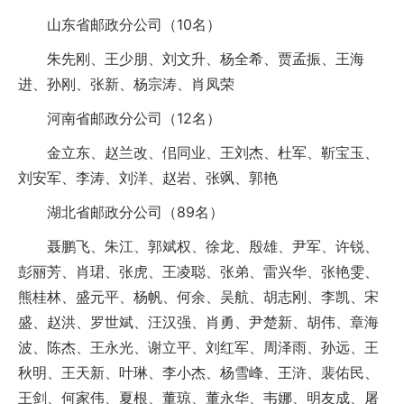
山东省邮政分公司（10名）
朱先刚、王少朋、刘文升、杨全希、贾孟振、王海
进、孙刚、张新、杨宗涛、肖凤荣
河南省邮政分公司（12名）
金立东、赵兰改、佀同业、王刘杰、杜军、靳宝玉、
刘安军、李涛、刘洋、赵岩、张飒、郭艳
湖北省邮政分公司（89名）
聂鹏飞、朱江、郭斌权、徐龙、殷雄、尹军、许锐、
彭丽芳、肖珺、张虎、王凌聪、张弟、雷兴华、张艳雯、
熊桂林、盛元平、杨帆、何余、吴航、胡志刚、李凯、宋
盛、赵洪、罗世斌、汪汉强、肖勇、尹楚新、胡伟、章海
波、陈杰、王永光、谢立平、刘红军、周泽雨、孙远、王
秋明、王天新、叶琳、李小杰、杨雪峰、王浒、裴佑民、
王剑、何家伟、夏根、董琼、董永华、韦娜、明友成、屠