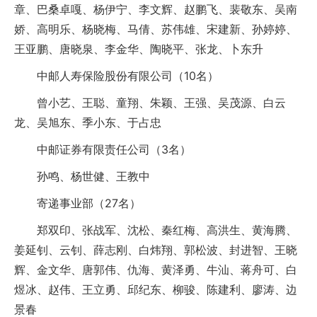
章、巴桑卓嘎、杨伊宁、李文辉、赵鹏飞、裴敬东、吴南
娇、高明乐、杨晓梅、马倩、苏伟雄、宋建新、孙婷婷、
王亚鹏、唐晓泉、李金华、陶晓平、张龙、卜东升
中邮人寿保险股份有限公司（10名）
曾小艺、王聪、童翔、朱颖、王强、吴茂源、白云
龙、吴旭东、季小东、于占忠
中邮证券有限责任公司（3名）
孙鸣、杨世健、王教中
寄递事业部（27名）
郑双印、张战军、沈松、秦红梅、高洪生、黄海腾、
姜延钊、云钊、薛志刚、白炜翔、郭松波、封进智、王晓
辉、金文华、唐郭伟、仇海、黄泽勇、牛汕、蒋舟可、白
煜冰、赵伟、王立勇、邱纪东、柳骏、陈建利、廖涛、边
景春