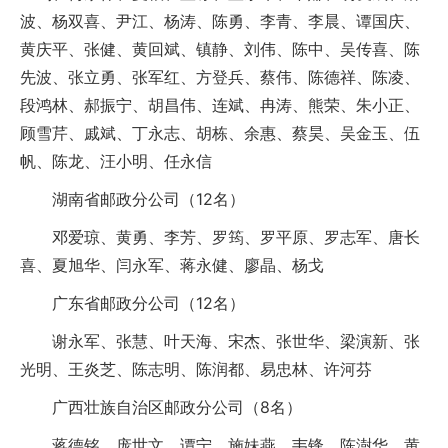
波、杨双喜、尹江、杨涛、陈勇、李青、李晨、谭国庆、
黄庆平、张健、黄回斌、镇静、刘伟、陈中、吴传喜、陈
先波、张立勇、张军红、方登兵、蔡伟、陈德祥、陈凌、
段鸿林、郝振宁、胡昌伟、连斌、冉涛、熊荣、朱小正、
顾雪芹、戚斌、丁永志、胡栋、余惠、蔡昊、吴金玉、伍
帆、陈龙、汪小明、任永信
湖南省邮政分公司（12名）
邓爱琼、黄勇、李芳、罗筠、罗平原、罗志军、唐长
喜、夏旭华、闫永军、蒋永健、廖晶、杨戈
广东省邮政分公司（12名）
谢永军、张慧、叶天海、宋杰、张世华、梁演新、张
光明、王炎芝、陈志明、陈润都、易忠林、许河芬
广西壮族自治区邮政分公司（8名）
蒋德铭、庞世文、谭宁、施妹燕、韦锋、陈澍华、黄