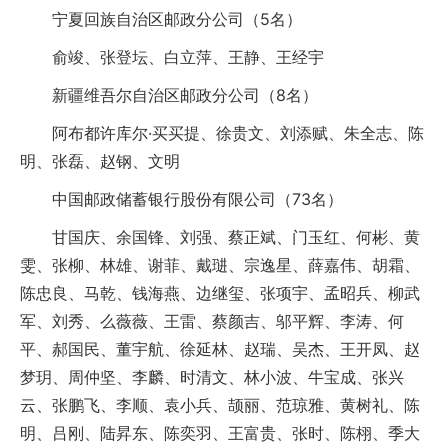
宁夏回族自治区邮政分公司（5名）
俞竣、张登坛、白立萍、王静、王经宇
新疆维吾尔自治区邮政分公司（8名）
阿布都许库尔·买买提、徐贵文、刘添赋、朱全志、陈
明、张磊、赵钢、文明
中国邮政储蓄银行股份有限公司（73名）
甘国庆、余国锋、刘强、蔡正斌、门玉红、何彬、黄
雯、张柳、林雄、谢菲、戴琎、宗逸星、薛嘉伟、胡霜、
陈忠良、马乾、钱海燕、边继玺、张项宇、孟昭兵、柳武
军、刘秀、么薇薇、王雷、蔡颜吉、邬平辉、李涛、何
平、郝国民、董宇航、徐延林、赵瑞、吴杰、王开凤、赵
梦玥、周仲坚、李麟、时清文、林小波、牛宝成、张兴
云、张鹏飞、李顺、袁小兵、颉丽、范琼雅、黄树礼、陈
明、吕刚、陆昇东、陈奕羽、王富贵、张时、陈栩、季大