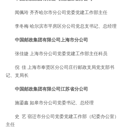
闻佩玲 齐齐哈尔市分公司党委党建工作部主任
李冬梅 哈尔滨市平房区分公司党总支书记、总经理
中国邮政集团有限公司上海市分公司
张佳婕 上海市分公司党委党建工作部主任科员
倪 佳 上海市奉贤区分公司庄行邮政支局党支部书
记、支局长
中国邮政集团有限公司江苏省分公司
施鎏鑫 如皋市分公司党委书记、总经理
史 艺 宿迁市分公司党委党建工作部（纪委办公室）
主任