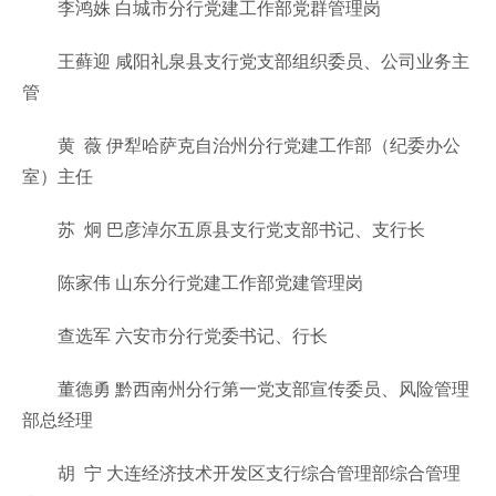
李鸿姝 白城市分行党建工作部党群管理岗
王藓迎 咸阳礼泉县支行党支部组织委员、公司业务主
管
黄 薇 伊犁哈萨克自治州分行党建工作部（纪委办公
室）主任
苏 炯 巴彦淖尔五原县支行党支部书记、支行长
陈家伟 山东分行党建工作部党建管理岗
查选军 六安市分行党委书记、行长
董德勇 黔西南州分行第一党支部宣传委员、风险管理
部总经理
胡 宁 大连经济技术开发区支行综合管理部综合管理