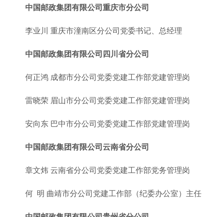
中国邮政集团有限公司重庆市分公司
李业川 重庆市潼南区分公司党委书记、总经理
中国邮政集团有限公司四川省分公司
何正鸿 成都市分公司党委党建工作部党建管理岗
雷晓荣 眉山市分公司党委党建工作部党建管理岗
安向东 巴中市分公司党委党建工作部党建管理岗
中国邮政集团有限公司云南省分公司
章文炜 云南省分公司党委党建工作部党务管理岗
何 明 曲靖市分公司党建工作部（纪委办公室）主任
中国邮政集团有限公司贵州省分公司