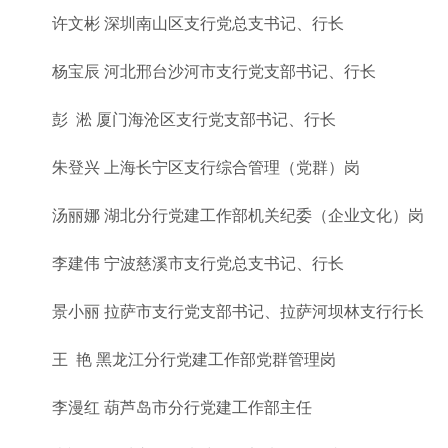
许文彬 深圳南山区支行党总支书记、行长
杨宝辰 河北邢台沙河市支行党支部书记、行长
彭 淞 厦门海沧区支行党支部书记、行长
朱登兴 上海长宁区支行综合管理（党群）岗
汤丽娜 湖北分行党建工作部机关纪委（企业文化）岗
李建伟 宁波慈溪市支行党总支书记、行长
景小丽 拉萨市支行党支部书记、拉萨河坝林支行行长
王 艳 黑龙江分行党建工作部党群管理岗
李漫红 葫芦岛市分行党建工作部主任