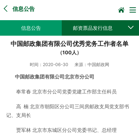
信息公告
信息公告
邮资票品发行信息
中国邮政集团有限公司优秀党务工作者名单
采购公告公示
预决算公开
（100人）
时间：
2020-06-30
来源：
中国邮政网
中国邮政集团有限公司北京市分公司
奉常春 北京市分公司党委党建工作部主任科员
高 楠 北京市朝阳区分公司三间房邮政支局党支部书
记、支局长
贾军林 北京市东城区分公司党委书记、总经理