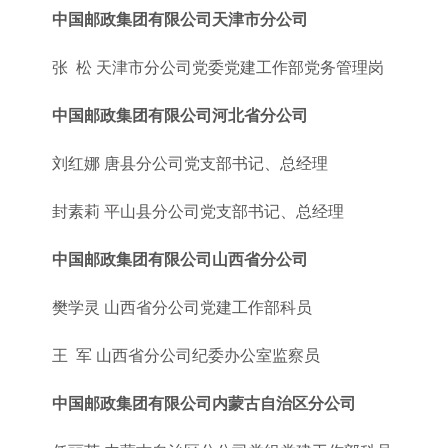
中国邮政集团有限公司天津市分公司
张 松 天津市分公司党委党建工作部党务管理岗
中国邮政集团有限公司河北省分公司
刘红娜 唐县分公司党支部书记、总经理
封素莉 平山县分公司党支部书记、总经理
中国邮政集团有限公司山西省分公司
樊学灵 山西省分公司党建工作部科员
王 军 山西省分公司纪委办公室监察员
中国邮政集团有限公司内蒙古自治区分公司