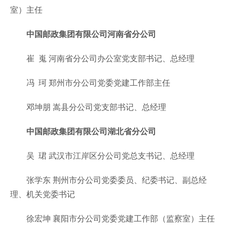
室）主任
中国邮政集团有限公司河南省分公司
崔 嵬 河南省分公司办公室党支部书记、总经理
冯 珂 郑州市分公司党委党建工作部主任
邓坤朋 嵩县分公司党支部书记、总经理
中国邮政集团有限公司湖北省分公司
吴 珺 武汉市江岸区分公司党总支书记、总经理
张学东 荆州市分公司党委委员、纪委书记、副总经
理、机关党委书记
徐宏坤 襄阳市分公司党委党建工作部（监察室）主任