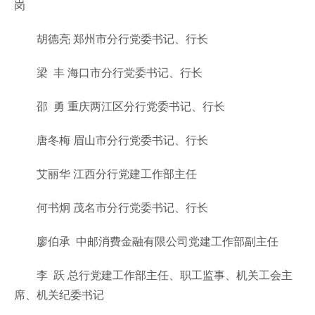
岗
胡德亮 郑州市分行党委书记、行长
梁 丰 海口市分行党委书记、行长
邵 勇 重庆两江区分行党委书记、行长
唐冬梅 眉山市分行党委书记、行长
艾丽华 江西分行党建工作部主任
何书炯 茂名市分行党委书记、行长
廖伯承 中邮消费金融有限公司党建工作部副主任
李 跃 总行党建工作部主任、职工监事、机关工会主
席、机关纪委书记