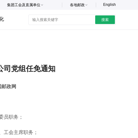
English
集团工会及直属单位
各地邮政
化
搜索
公司党组任免通知
国邮政网
委员职务；
、工会主席职务；