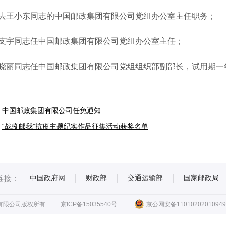
小东同志的中国邮政集团有限公司党组办公室主任职务；
同志任中国邮政集团有限公司党组办公室主任；
同志任中国邮政集团有限公司党组组织部副部长，试用期一
中国邮政集团有限公司任免通知
“战疫邮我”抗疫主题纪实作品征集活动获奖名单
中国政府网
财政部
交通运输部
国家邮政局
链接：
有限公司版权所有
京ICP备15035540号
京公网安备11010202010949