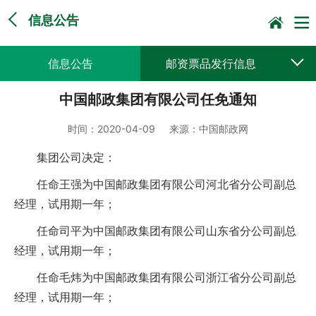
信息公告
信息公告
邮资票品发行信息
中国邮政集团有限公司任免通知
采购公告公示
预决算公开
时间：
2020-04-09
来源：
中国邮政网
集团公司决定：
任命王强为中国邮政集团有限公司河北省分公司副总
经理，试用期一年；
任命司平为中国邮政集团有限公司山东省分公司副总
经理，试用期一年；
任命毛炜为中国邮政集团有限公司浙江省分公司副总
经理，试用期一年；