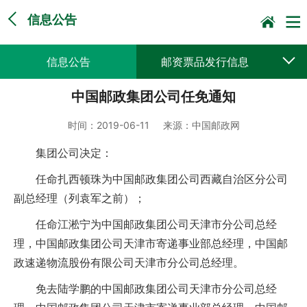
信息公告
信息公告
邮资票品发行信息
中国邮政集团公司任免通知
采购公告公示
预决算公开
时间：
2019-06-11
来源：
中国邮政网
集团公司决定：
任命扎西顿珠为中国邮政集团公司西藏自治区分公司
副总经理（列袁军之前）；
任命江淞宁为中国邮政集团公司天津市分公司总经
理，中国邮政集团公司天津市寄递事业部总经理，中国邮
政速递物流股份有限公司天津市分公司总经理。
免去陆学鹏的中国邮政集团公司天津市分公司总经