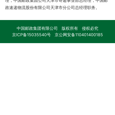
理，中国邮政集团公司天津市寄递事业部总经理，中国邮
政速递物流股份有限公司天津市分公司总经理职务。
中国邮政集团有限公司 版权所有 侵权必究
京ICP备15035540号
京公网安备110401400185