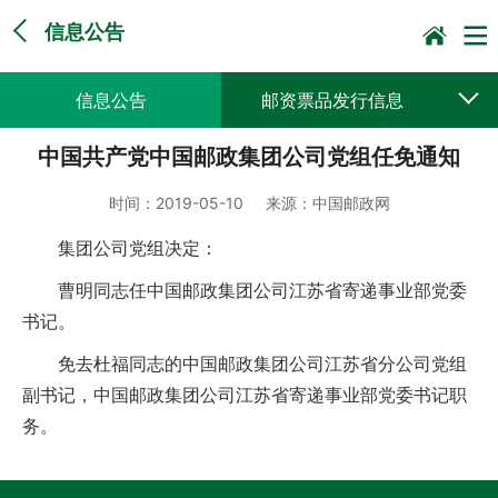
信息公告
信息公告
邮资票品发行信息
中国共产党中国邮政集团公司党组任免通知
采购公告公示
预决算公开
时间：
2019-05-10
来源：
中国邮政网
集团公司党组决定：
曹明同志任中国邮政集团公司江苏省寄递事业部党委
书记。
免去杜福同志的中国邮政集团公司江苏省分公司党组
副书记，中国邮政集团公司江苏省寄递事业部党委书记职
务。