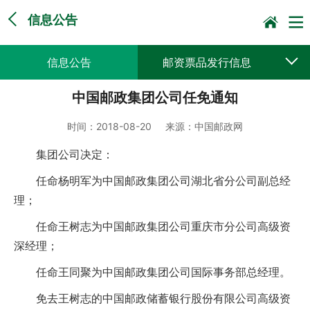
信息公告
信息公告
邮资票品发行信息
中国邮政集团公司任免通知
采购公告公示
预决算公开
时间：
2018-08-20
来源：
中国邮政网
集团公司决定：
任命杨明军为中国邮政集团公司湖北省分公司副总经
理；
任命王树志为中国邮政集团公司重庆市分公司高级资
深经理；
任命王同聚为中国邮政集团公司国际事务部总经理。
免去王树志的中国邮政储蓄银行股份有限公司高级资