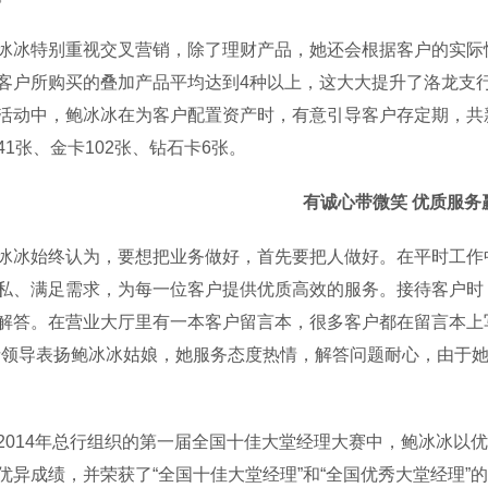
特别重视交叉营销，除了理财产品，她还会根据客户的实际情
客户所购买的叠加产品平均达到4种以上，这大大提升了洛龙支行
活动中，鲍冰冰在为客户配置资产时，有意引导客户存定期，共新增
41张、金卡102张、钻石卡6张。
有诚心带微笑 优质服务
始终认为，要想把业务做好，首先要把人做好。在平时工作中
私、满足需求，为每一位客户提供优质高效的服务。接待客户时
解答。在营业大厅里有一本客户留言本，很多客户都在留言本上
请领导表扬鲍冰冰姑娘，她服务态度热情，解答问题耐心，由于
14年总行组织的第一届全国十佳大堂经理大赛中，鲍冰冰以优
优异成绩，并荣获了“全国十佳大堂经理”和“全国优秀大堂经理