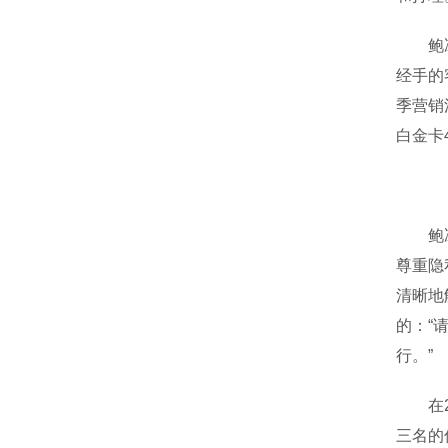
鲍冰冰
经手的
季营销
白金卡
鲍冰冰
尊重隐
清晰地
的：“
行。”
在20
三名的