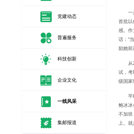
一走进
党建动态
首批以
感。作
普遍服务
话：“
励她前
科技创新
从20
试，考
企业文化
级国家
平时工
一线风采
鲍冰冰
不加班
集邮报道
上。就