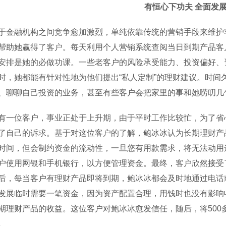
有恒心下功夫 全面发
融机构之间竞争愈加激烈，单纯依靠传统的营销手段来维护客
帮助她赢得了客户。每天利用个人营销系统查阅当日到期产品客
安排是她的必做功课。一些老客户的风险承受能力、投资偏好、
时，她都能有针对性地为他们提出“私人定制”的理财建议。时间
、聊聊自己投资的业务，甚至有些客户会把家里的事和她唠叨几
位客户，事业正处于上升期，由于平时工作比较忙，为了省心
了自己的诉求。基于对这位客户的了解，鲍冰冰认为长期理财产
时间，但会制约资金的流动性，一旦您有用款需求，将无法动用
户使用网银和手机银行，以方便管理资金。最终，客户欣然接受了
后，每当客户有理财产品即将到期，鲍冰冰都会及时地通过电话
发展临时需要一笔资金，因为资产配置合理，用钱时也没有影响
期理财产品的收益。这位客户对鲍冰冰愈发信任，随后，将500
。