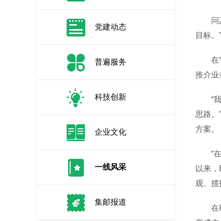
问及工
党建动态
目标。
在“众
普遍服务
推介业
科技创新
“我的
思路。
方案。
企业文化
“在竞
一线风采
以来，
观、揽
集邮报道
在硬件