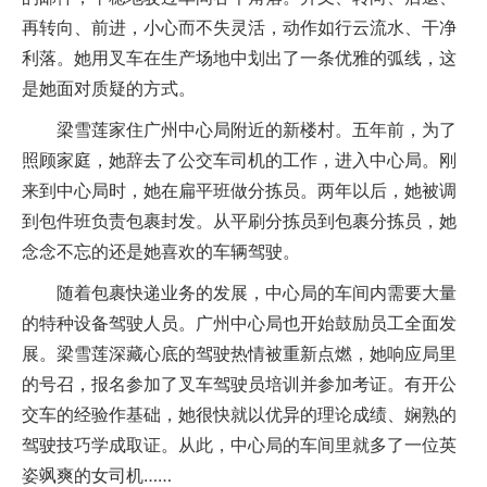
再转向、前进，小心而不失灵活，动作如行云流水、干净
利落。她用叉车在生产场地中划出了一条优雅的弧线，这
是她面对质疑的方式。
梁雪莲家住广州中心局附近的新楼村。五年前，为了
照顾家庭，她辞去了公交车司机的工作，进入中心局。刚
来到中心局时，她在扁平班做分拣员。两年以后，她被调
到包件班负责包裹封发。从平刷分拣员到包裹分拣员，她
念念不忘的还是她喜欢的车辆驾驶。
随着包裹快递业务的发展，中心局的车间内需要大量
的特种设备驾驶人员。广州中心局也开始鼓励员工全面发
展。梁雪莲深藏心底的驾驶热情被重新点燃，她响应局里
的号召，报名参加了叉车驾驶员培训并参加考证。有开公
交车的经验作基础，她很快就以优异的理论成绩、娴熟的
驾驶技巧学成取证。从此，中心局的车间里就多了一位英
姿飒爽的女司机……