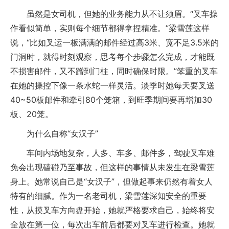
虽然是女司机，但她的业务能力从不让须眉。“叉车操
作看似简单，实则每个细节都得拿捏精准。”梁雪莲这样
说，“比如叉运一板满满的邮件经过高3米、宽不足3.5米的
门洞时，就得时刻观察，思考每个步骤怎么完成，才能既
不损害邮件，又不蹭到门柱，同时确保时限。”笨重的叉车
在她的操控下像一条水蛇一样灵活。淡季时她每天要叉送
40~50板邮件和牵引80个笼箱，到旺季期间要再增加30
板、20笼。
为什么自称“女汉子”
车间内场地复杂，人多、车多、邮件多，驾驶叉车难
免会出现磕碰乃至事故，但这样的事情从未发生在梁雪莲
身上。她常说自己是“女汉子”，但做起事来仍然有着女人
特有的细腻。作为一名老司机，梁雪莲深知安全的重要
性，从摸叉车方向盘开始，她就严格要求自己，始终将安
全放在第一位，每次出车前后都要对叉车进行检查。她就