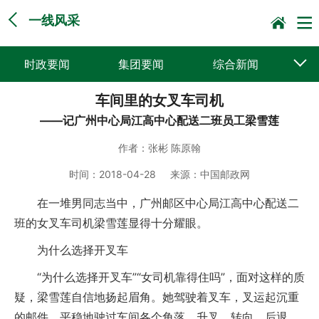
一线风采
时政要闻
集团要闻
综合新闻
车间里的女叉车司机
媒体聚焦
党建动态
普遍服务
——记广州中心局江高中心配送二班员工梁雪莲
科技创新
企业文化
一线风采
作者：
张彬 陈原翰
集邮报道
时间：
2018-04-28
来源：
中国邮政网
在一堆男同志当中，广州邮区中心局江高中心配送二
班的女叉车司机梁雪莲显得十分耀眼。
为什么选择开叉车
“为什么选择开叉车”“女司机靠得住吗”，面对这样的质
疑，梁雪莲自信地扬起眉角。她驾驶着叉车，叉运起沉重
的邮件，平稳地驶过车间各个角落。升叉、转向、后退、