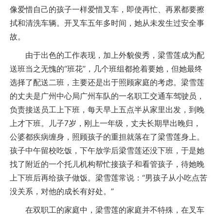
像爱惜自己的孩子一样爱惜叉车，即使再忙、再累都要擦
拭和清洗车辆。开叉车五年多时间，她从未发生过安全事
故。
由于出色的工作表现，加上外貌俊秀，梁雪莲成为配
送班当之无愧的“班花”，几个班组都抢着要她，但她最终
选择了配送二班，主要还是出于照顾家庭的考虑。梁雪莲
的丈夫是广州中心局广州车队的一名职工交通车驾驶员，
负责接送员工上下班，每天早上五点半从家里出发，到晚
上才下班。儿子7岁，刚上一年级，丈夫长期早出晚归，
公婆都疾病缠身，照顾孩子的重担就落在了梁雪莲身上。
孩子中午留校吃饭，下午放学后梁雪莲还没下班，于是她
找了附近的一个托儿机构帮忙接孩子和看管孩子，待她晚
上下班后再给孩子做饭。梁雪莲常说：“男孩子从小吃点苦
没关系，对他的成长有好处。”
在双职工的家庭中，梁雪莲的家庭并不特殊，在叉车