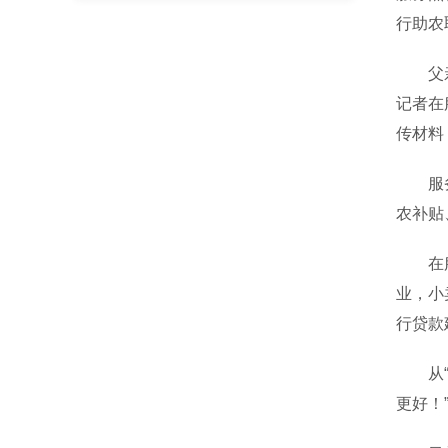
行助农
父亲正
记者在
传材料
服务点
农补贴
在服务
业，小
行贷款
从“悬
更好！