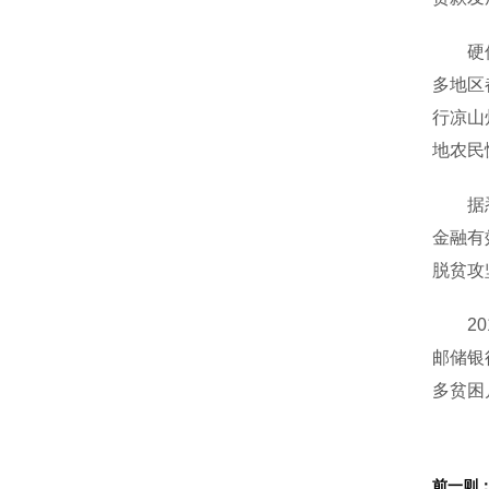
硬件立
多地区
行凉山
地农民
据悉，
金融有
脱贫攻
201
邮储银
多贫困