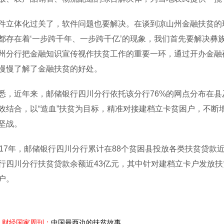
体化过关了，软件问题也要解决。在谈到凉山州金融扶贫的现
都存在着‘一步跨千年、一步跨千亿’的现象，我们首先要解决彝族
州分行把金融知识宣传视作扶贫工作的重要一环，通过开办金融
慢慢了解了金融扶贫的好处。
近年来，邮储银行四川分行依托该分行76%的网点分布在县
效结合，以“造血”扶贫为目标，精准对接建档立卡贫困户，不断
坚战。
7年，邮储银行四川分行累计在88个贫困县投放各类扶贫贷款近1
行四川分行扶贫贷款余额近43亿元，其中针对建档立卡户发放扶
户。
财经国家周刊：
中国最西边的扶贫故事