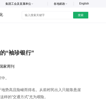
English
集团工会及直属单位
各地邮政
化
搜索
上的“袖珍银行”
国家周刊
家中。
于地势高且险峻而得名。从前村民出入只能靠悬崖
这样的“交通方式”尤为艰险。