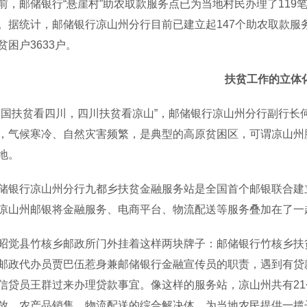
邮储银行“悬崖村”助农取款服务点已为当地村民办理了119笔
。据统计，邮储银行凉山州分行目前已建立起147个助农取款服
贫困户3633户。
扶贫工作的立体
扶贫看四川，四川扶贫看凉山”，邮储银行凉山州分行副行长
，气候寒冷、自然灾害频繁，是典型的高原贫困区，可谓凉山州脱
地。
行凉山州分行九都乡扶贫金融服务站是全国首个邮银联合建立
凉山州邮银将金融服务、电商平台、物流配送等服务叠加在了一
县竹核乡邮政所门外挂着这样两块牌子：邮储银行竹核乡扶贫
邮政代办员贾巴伍惹身兼邮储银行金融宣传员的职责，遇到有贷
信贷员王群过来办理贷款事宜。像这样的服务站，凉山州共有2
放、农产品销售、物流配送的综合解决体，为当地农民提供一揽