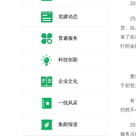
201
党建动态
25岁
货。自
束了在
普遍服务
行的金
科技创新
要想登
企业文化
于初登
有了刚
一线风采
仍然不
集邮报道
201
服务点