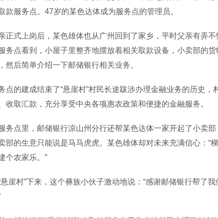
取款服务点。47岁的某色达体成为服务点的管理员。
式上岗后，某色雄体也从广州回到了家乡，平时父亲有弄不懂
服务点看到，小屋子里整齐地摆放着相关取款设备，小卖部的货
，然后简单介绍一下邮储银行相关业务。
的建成结束了“悬崖村”村民长途跋涉办理金融业务的历史，
、收取汇款，充分享受中央各项惠农政策和便捷的金融服务。
点里，邮储银行凉山州分行还帮某色达体一家开起了小卖部，
卖部的生意只能说是马马虎虎。某色雄体却对未来充满信心：“
建个农家乐。”
崖村”下来，这个彝族小伙子激动地说：“感谢邮储银行帮了我
”