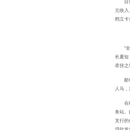
目前，
元收入
档立卡
“全国
长夏短
牵挂之
邮储银
人马，
在昭觉
务站。
支行的
贷款发