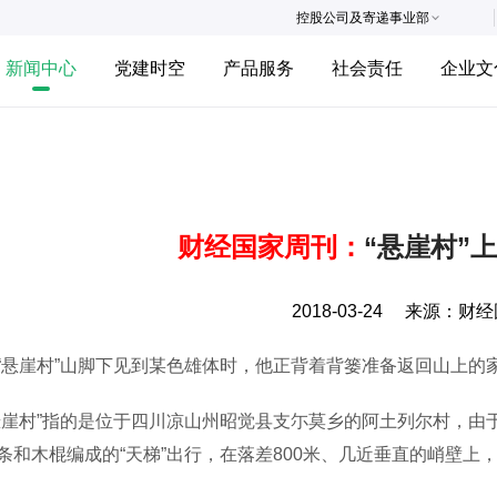
控股公司及寄递事业部
新闻中心
党建时空
产品服务
社会责任
企业文
财经国家周刊：
“悬崖村”
2018-03-24
来源：
财经
崖村”山脚下见到某色雄体时，他正背着背篓准备返回山上的
村”指的是位于四川凉山州昭觉县支尓莫乡的阿土列尔村，由
条和木棍编成的“天梯”出行，在落差800米、几近垂直的峭壁上，