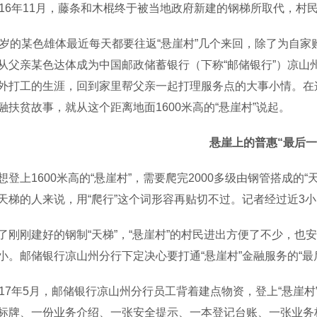
6年11月，藤条和木棍终于被当地政府新建的钢梯所取代，村
的某色雄体最近每天都要往返“悬崖村”几个来回，除了为自家
从父亲某色达体成为中国邮政储蓄银行（下称“邮储银行”）凉山
外打工的生涯，回到家里帮父亲一起打理服务点的大事小情。在
融扶贫故事，就从这个距离地面1600米高的“悬崖村”说起。
悬崖上的普惠“最后一
上1600米高的“悬崖村”，需要爬完2000多级由钢管搭成的“天
天梯的人来说，用“爬行”这个词形容再贴切不过。记者经过近3小
刚建好的钢制“天梯”，“悬崖村”的村民进出方便了不少，也
小。邮储银行凉山州分行下定决心要打通“悬崖村”金融服务的“最
7年5月，邮储银行凉山州分行员工背着建点物资，登上“悬崖村
标牌、一份业务介绍、一张安全提示、一本登记台账、一张业务柜