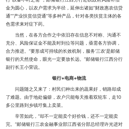
金为圆心，以农户需求为半径，延伸出诸如“财政惠农信贷
通”“产业扶贫信贷通”等多种产品，针对各类扶贫主体的各
色需求来对症下药。
当然，在各方合作之中依旧存在信息不对称、沟通不
充分、风险保证金不能及时到位等问题，亟需各方协调，
合力推进。“要形成可持续的长效机制，服务‘三农’是邮储
银行的天然使命，眼光一定要放长远。”邮储银行江西分行
副行长王小荣说。
银行+电商+物流
问题随之又来了：村民们种出来的蔬果好，销路却成
了难题。由于地处偏僻，农户只能每天推着双轮车，走10
多公里路到乡镇圩集上卖菜。
辛苦如此，“却不一定能卖个好价钱，还不一定能卖
完。”邮储银行三农金融事业部江西省分部总经理许光进对