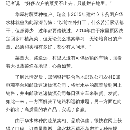
记者说，“好多农户的菜卖不出去，只能烂在地里。”
华屋村蔬菜种植户、瑞金市2015年建档立卡贫困户华
水林就曾为此深深苦恼：“以前在外打工，什么苦活累活都
干，但赚得少，过年都要借钱过。2014年由于家里原因决
定回乡种植蔬菜，但无论怎么摸索学习，无论培育出的产
量、品质和卖相有多好，都少有人问津。”
菜量大、路途远，村里又没有可供运输的车辆，眼看
着大批蔬菜烂在地里，心急如焚。
了解此情况后，邮储银行联合当地邮政公司农村E邮
电商平台和邮政速递物流公司，将华水林的蔬菜放到网上
销售，并由邮政速递物流公司每日派专车来装货、发货。
如此一来，一方面解决了销路和运输难题，另一方面也向
外输出了高质量的农产品，实现了多赢。
由于华水林种的蔬菜卖相、品质俱佳，很快在网上获
得了口碑，订单量剧增，华水林不得不考虑扩大种植规