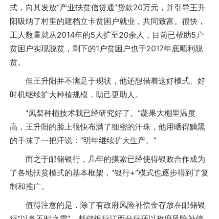
式，向其发放“产业扶贫信贷通”贷款20万元，并引导王升
阳吸纳了村里的建档立卡贫困户就业，共同致富。很快，
工人数量就从2014年的5人扩至20余人，目前已帮助5户
贫困户实现脱贫，剩下的1户贫困户也于2017年底顺利脱
贫。
但王升阳并不满足于现状，他还想借着这好模式、好
时机继续扩大种植规模，助己更助人。
“凤梨种植技术我已经研究好了。”蔬果大棚里温度
高，王升阳的脸上很快布满了细密的汗珠，他用晒得黝黑
的手抹了一把汗说：“明年继续扩大生产。”
而之于邮储银行，几年的摸索已经使得银政合作成为
了各地扶贫模式的基本框架，“银行+”模式也逐步得到了复
制和推广。
值得注意的是，除了有政府风险补偿金存放在邮储银
行“以备不时之需”，邮储银行江西分行还以政府风险补偿