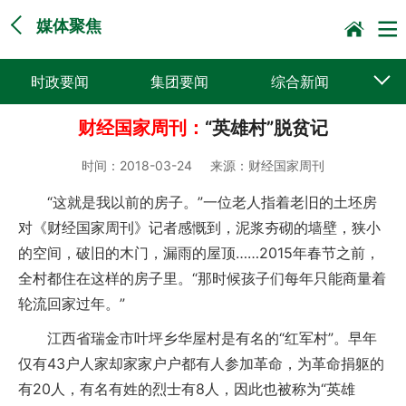
媒体聚焦
时政要闻
集团要闻
综合新闻
财经国家周刊：
“英雄村”脱贫记
媒体聚焦
党建动态
普遍服务
时间：
2018-03-24
来源：
财经国家周刊
科技创新
企业文化
一线风采
“这就是我以前的房子。”一位老人指着老旧的土坯房
集邮报道
对《财经国家周刊》记者感慨到，泥浆夯砌的墙壁，狭小
的空间，破旧的木门，漏雨的屋顶……2015年春节之前，
全村都住在这样的房子里。“那时候孩子们每年只能商量着
轮流回家过年。”
江西省瑞金市叶坪乡华屋村是有名的“红军村”。早年
仅有43户人家却家家户户都有人参加革命，为革命捐躯的
有20人，有名有姓的烈士有8人，因此也被称为“英雄