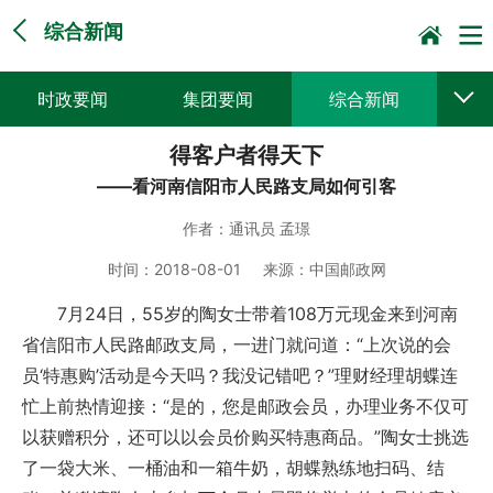
综合新闻
时政要闻
集团要闻
综合新闻
得客户者得天下
媒体聚焦
党建动态
普遍服务
——看河南信阳市人民路支局如何引客
科技创新
企业文化
一线风采
作者：
通讯员 孟璟
集邮报道
时间：
2018-08-01
来源：
中国邮政网
7月24日，55岁的陶女士带着108万元现金来到河南
省信阳市人民路邮政支局，一进门就问道：“上次说的会
员‘特惠购’活动是今天吗？我没记错吧？”理财经理胡蝶连
忙上前热情迎接：“是的，您是邮政会员，办理业务不仅可
以获赠积分，还可以以会员价购买特惠商品。”陶女士挑选
了一袋大米、一桶油和一箱牛奶，胡蝶熟练地扫码、结