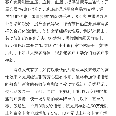
客户免费测量血压、血糖、血脂，提供健康养生咨询；开
展会员“特惠购”活动，以邮政渠道平台商品为支撑，通
过“限时优惠、限量抢购”的促销手段，吸引客户通过办理
业务增加积分、提升会员等级；结合节日热点开展丰富多
样的会员体验活动，如妇女节组织女性客户到郊外爬山，
劳动节组织VIP客户去户外烧烤，暑假期间露天放映电
影，依托厅堂开展“口红DIY”“小小银行家”“包粽子比赛”等
活动，不断壮大熟客群体，很多老客户主动介绍新客户来
存款。
网点人气有了，如何以最低的活动成本换来最好的营
销效果？支局经理张芳芳心里有本账。她将参加每场活动
的熟客与新客的有效信息和资产变动情况进行分类登记，
使活动效果一目了然。同时，有效利用“邮政万商联盟”加
盟商户资源，使一场活动的成本降至百元以下，甚至为
零。仅通过一个月3场义诊活动，该支局存款在50万元以
上的白金卡客户就增加了5名、10万元以上的金卡客户增