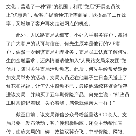
文化，营造了一种“家”的氛围；利用“微店”开展会员线
上“优惠购”，帮客户提前预订所需商品，既提高了工作效
率，又增加了客户再次走进网点的机会。
此外，人民路支局从细节、小处入手服务客户，赢得
了广大客户的认可与信任。何先生原本是他行的VIP客
户，偶然一次到该支局办理业务，支局员工认真了解何先
生的金融需求，还热情邀请他加入“人民路支局亲友团”微
信群，随时关注支局活动动态。此后，何先生经常受邀参
加支局举办的活动，支局人员还在他妻子生日当天送上了
鲜花和祝福，让何先生感动不已，最终他陆续将资金转存
进该支局，并购买了五年期保险产品。何先生说：“邮政员
工时常惦记着我、关心着我，感觉就像亲人一样！”
截至目前，该支局微信公众号粉丝量达600余人。支
局只要一发布活动，客户便积极响应，还会主动帮忙宣
传，使该支局的口碑、效益双翼齐飞，中邮保险、网银、