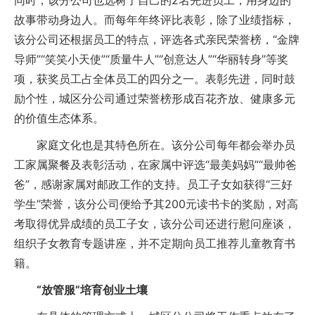
同时，该分公司也选树了自己的2名先进员工，用身边的
故事带动身边人。而每年年终评比表彰，除了业绩指标，
该分公司还根据员工的特点，评选各式亲民荣誉榜，“金牌
导师”“笑笑小天使”“质量牛人”“创意达人”“华丽转身”等奖
项，获奖员工占全体员工的四分之一。表彰先进，同时鼓
励个性，城区分公司通过荣誉榜形成百花齐放、健康多元
的价值生态体系。
家庭文化也是其特色所在。该分公司每年都会举办员
工家属聚餐及表彰活动，在家属中评选“最美妈妈”“最帅爸
爸”，感谢家属对邮政工作的支持。员工子女如获得“三好
学生”荣誉，该分公司便给予其200元读书卡的奖励，对高
考取得优异成绩的员工子女，该分公司还进行慰问座谈，
组织子女教育专题讲座，并不定期向员工推荐儿童教育书
籍。
“放管服”培育创业土壤