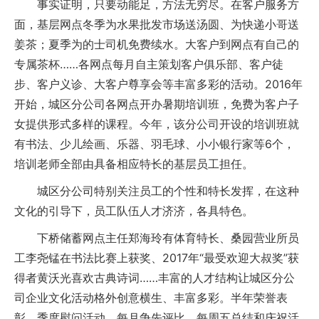
事实证明，只要动能足，方法无穷尽。在客户服务方
面，基层网点冬季为水果批发市场送汤圆、为快递小哥送
姜茶；夏季为的士司机免费续水。大客户到网点有自己的
专属茶杯……各网点每月自主策划客户俱乐部、客户徒
步、客户义诊、大客户尊享会等丰富多彩的活动。2016年
开始，城区分公司各网点开办暑期培训班，免费为客户子
女提供形式多样的课程。今年，该分公司开设的培训班就
有书法、少儿绘画、乐器、羽毛球、小小银行家等6个，
培训老师全部由具备相应特长的基层员工担任。
城区分公司特别关注员工的个性和特长发挥，在这种
文化的引导下，员工队伍人才济济，各具特色。
下桥储蓄网点主任郑海玲有体育特长、桑园营业所员
工李尧锰在书法比赛上获奖、2017年“最受欢迎大叔奖”获
得者黄沃光喜欢古典诗词……丰富的人才结构让城区分公
司企业文化活动格外创意横生、丰富多彩。半年荣誉表
彰、季度慰问活动、每月争先评比、每周五总结和庆祝活