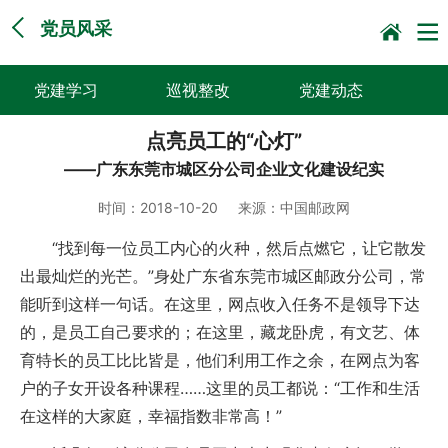
党员风采
党建学习
巡视整改
党建动态
点亮员工的“心灯”
党员风采
党建画廊
理论热点
——广东东莞市城区分公司企业文化建设纪实
今天你读书了吗？
学习贯彻党的二十
巡视意见
时间：
2018-10-20
来源：
中国邮政网
届三中全会精神
“找到每一位员工内心的火种，然后点燃它，让它散发
出最灿烂的光芒。”身处广东省东莞市城区邮政分公司，常
能听到这样一句话。在这里，网点收入任务不是领导下达
的，是员工自己要求的；在这里，藏龙卧虎，有文艺、体
育特长的员工比比皆是，他们利用工作之余，在网点为客
户的子女开设各种课程……这里的员工都说：“工作和生活
在这样的大家庭，幸福指数非常高！”