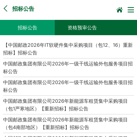
招标公告
招标公告
资格预审公告
谈判采购公告
询比采购公告
【中国邮政2026年IT软硬件集中采购项目（包12、16）重新
招标】招标公告
竞价采购公告
中标候选人公示
中国邮政集团有限公司2026年一级干线运输外包服务项目招
标公告
直接采购采前公示
采购征求意见公告
中国邮政集团有限公司2026年一级干线运输外包服务项目招
其他
标公告
中国邮政集团有限公司2026年新能源车租赁集中采购项目
（包1严寒地区）【重新招标】招标公告
中国邮政集团有限公司2026年新能源车租赁集中采购项目
（包4南部地区）【重新招标】招标公告