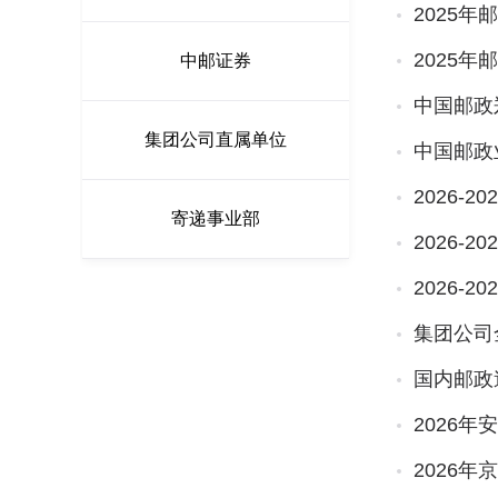
2025
2025
中邮证券
中国邮政
集团公司直属单位
中国邮政
2026
寄递事业部
2026
2026
集团公司
国内邮政
2026
2026