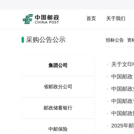
首页
关于我们
采购公告公示
招标公告
资
关于文印
集团公司
中国邮政
省邮政分公司
中国邮政
中国邮政
邮政储蓄银行
中国邮政
2025
中邮保险