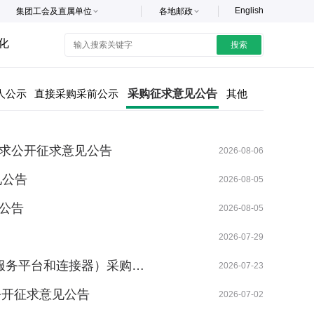
English
集团工会及直属单位
各地邮政
化
搜索
人公示
直接采购采前公示
采购征求意见公告
其他
求公开征求意见公告
2026-08-06
见公告
2026-08-05
公告
2026-08-05
2026-07-29
服务平台和连接器）采购…
2026-07-23
公开征求意见公告
2026-07-02