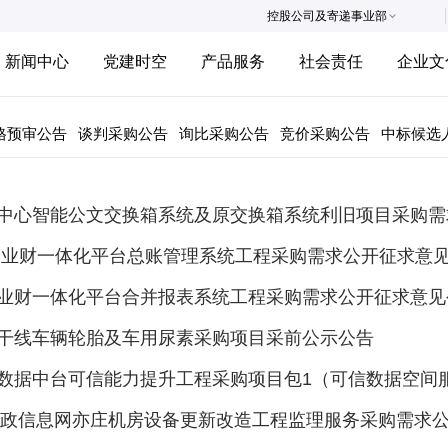
控股公司及寄递事业部
新闻中心
党建时空
产品服务
社会责任
企业文
格预审公告
谈判采购公告
询比采购公告
竞价采购公告
中标候选
中心智能公文交换箱系统及原交换箱系统利旧项目采购需
 业财一体化平台总账管理系统工程采购需求公开征求意
业财一体化平台合并报表系统工程采购需求公开征求意见
干线车辆轮胎及车用尿素采购项目采前公示公告
数据中台可信能力提升工程采购项目包1（可信数据空间
年邮政信息网亦庄机房设备更新改造工程监理服务采购需求