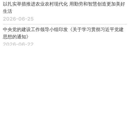
以扎实举措推进农业农村现代化 用勤劳和智慧创造更加美好
生活
2026-06-25
中央党的建设工作领导小组印发《关于学习贯彻习近平党建
思想的通知》
2026-06-22
传承红色基因 在新征程上书写优异答卷
2026-06-18
总结运用闽宁协作等有益经验 不断增强区域发展协调性 推动
全体人民共同富裕迈出坚实步伐
2026-06-18
全国党建工作座谈会在京召开
2026-06-16
《求是》杂志发表习近平总书记重要文章《一体推进教育科
技人才发展》